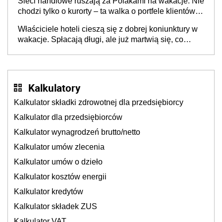
Sieci handlowe ruszają za Polakami na wakacje. Nie
chodzi tylko o kurorty – ta walka o portfele klientów
dzieje się także tam, gdzie wielu spędzi urlop po
Właściciele hoteli cieszą się z dobrej koniunktury w
cichu
wakacje. Spłacają długi, ale już martwią się, co
będzie jesienią
Kalkulatory
Kalkulator składki zdrowotnej dla przedsiębiorcy
Kalkulator dla przedsiębiorców
Kalkulator wynagrodzeń brutto/netto
Kalkulator umów zlecenia
Kalkulator umów o dzieło
Kalkulator kosztów energii
Kalkulator kredytów
Kalkulator składek ZUS
Kalkulator VAT