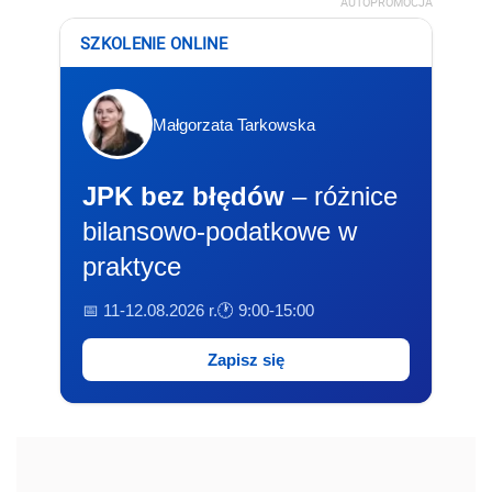
AUTOPROMOCJA
SZKOLENIE ONLINE
Małgorzata Tarkowska
JPK bez błędów
– różnice
bilansowo-podatkowe w
praktyce
📅 11-12.08.2026 r.
🕐 9:00-15:00
Zapisz się