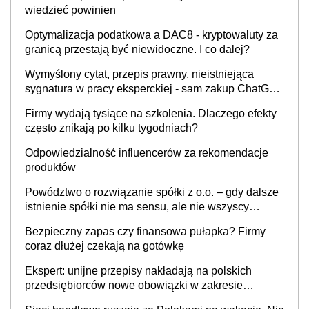
wiedzieć powinien
Optymalizacja podatkowa a DAC8 - kryptowaluty za
granicą przestają być niewidoczne. I co dalej?
Wymyślony cytat, przepis prawny, nieistniejąca
sygnatura w pracy eksperckiej - sam zakup ChatGPT
to nie wdrożenie AI w firmie
Firmy wydają tysiące na szkolenia. Dlaczego efekty
często znikają po kilku tygodniach?
Odpowiedzialność influencerów za rekomendacje
produktów
Powództwo o rozwiązanie spółki z o.o. – gdy dalsze
istnienie spółki nie ma sensu, ale nie wszyscy
wspólnicy są tego zdania
Bezpieczny zapas czy finansowa pułapka? Firmy
coraz dłużej czekają na gotówkę
Ekspert: unijne przepisy nakładają na polskich
przedsiębiorców nowe obowiązki w zakresie
opakowań