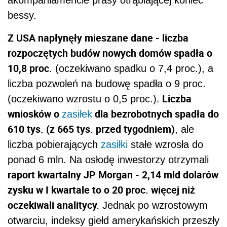
akompaniamencie prasy otrąbiającej koniec
bessy.
Z USA napłynęły mieszane dane - liczba
rozpoczętych budów nowych domów spadła o
10,8 proc
. (oczekiwano spadku o 7,4 proc.), a
liczba pozwoleń na budowę spadła o 9 proc.
Liczba
(oczekiwano wzrostu o 0,5 proc.).
wniosków o
dla bezrobotnych spadła do
zasiłek
610 tys. (z 665 tys. przed tygodniem)
, ale
liczba pobierających
zasiłki
stałe wzrosła do
ponad 6 mln. Na osłodę inwestorzy otrzymali
raport kwartalny JP Morgan - 2,14 mld dolarów
zysku w I kwartale to o 20 proc. więcej niż
oczekiwali analitycy.
Jednak po wzrostowym
otwarciu, indeksy giełd amerykańskich przeszły