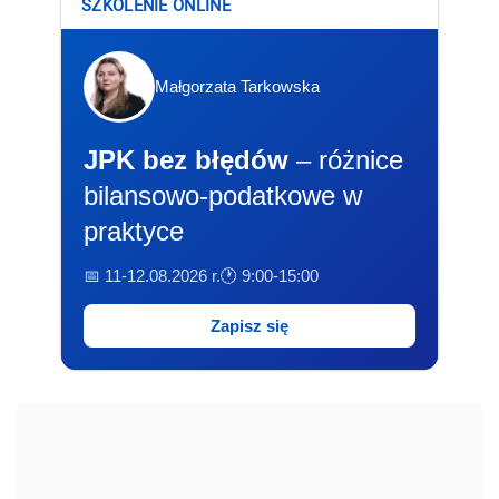
SZKOLENIE ONLINE
Małgorzata Tarkowska
JPK bez błędów
– różnice
bilansowo-podatkowe w
praktyce
📅 11-12.08.2026 r.
🕐 9:00-15:00
Zapisz się