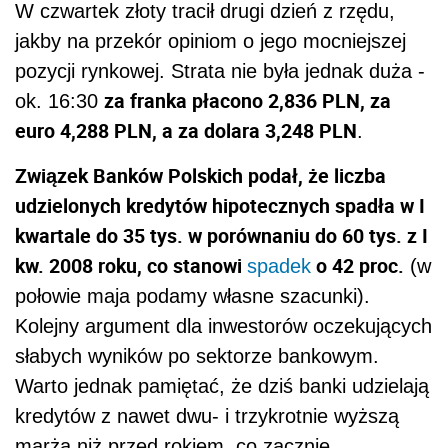
W czwartek złoty tracił drugi dzień z rzędu,
jakby na przekór opiniom o jego mocniejszej
pozycji rynkowej. Strata nie była jednak duża -
za franka płacono 2,836 PLN, za
ok. 16:30
euro 4,288 PLN, a za dolara 3,248 PLN
.
Związek Banków Polskich podał, że liczba
udzielonych kredytów hipotecznych spadła w I
kwartale do 35 tys. w porównaniu do 60 tys. z I
kw. 2008 roku, co stanowi
o 42 proc.
spadek
(w
połowie maja podamy własne szacunki).
Kolejny argument dla inwestorów oczekujących
słabych wyników po sektorze bankowym.
Warto jednak pamiętać, że dziś banki udzielają
kredytów z nawet dwu- i trzykrotnie wyższą
marżą niż przed rokiem, co zacznie