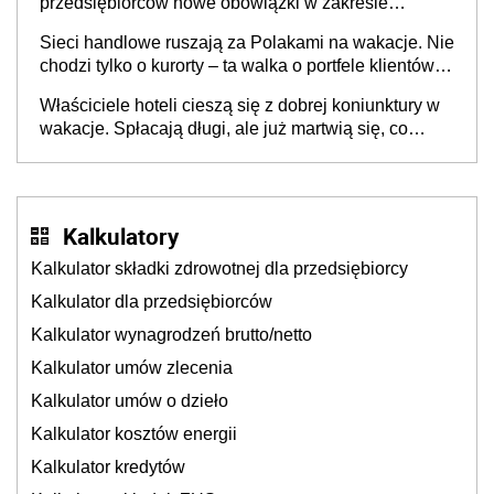
przedsiębiorców nowe obowiązki w zakresie
opakowań
Sieci handlowe ruszają za Polakami na wakacje. Nie
chodzi tylko o kurorty – ta walka o portfele klientów
dzieje się także tam, gdzie wielu spędzi urlop po
Właściciele hoteli cieszą się z dobrej koniunktury w
cichu
wakacje. Spłacają długi, ale już martwią się, co
będzie jesienią
Kalkulatory
Kalkulator składki zdrowotnej dla przedsiębiorcy
Kalkulator dla przedsiębiorców
Kalkulator wynagrodzeń brutto/netto
Kalkulator umów zlecenia
Kalkulator umów o dzieło
Kalkulator kosztów energii
Kalkulator kredytów