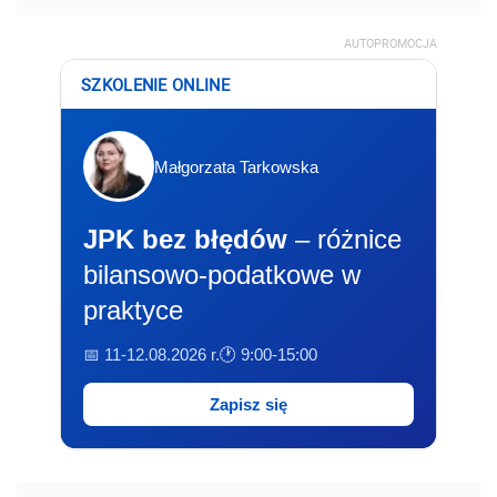
AUTOPROMOCJA
SZKOLENIE ONLINE
Małgorzata Tarkowska
JPK bez błędów
– różnice
bilansowo-podatkowe w
praktyce
📅 11-12.08.2026 r.
🕐 9:00-15:00
Zapisz się