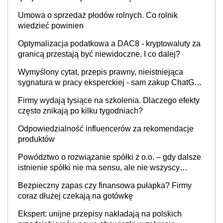
Umowa o sprzedaż płodów rolnych. Co rolnik
wiedzieć powinien
Optymalizacja podatkowa a DAC8 - kryptowaluty za
granicą przestają być niewidoczne. I co dalej?
Wymyślony cytat, przepis prawny, nieistniejąca
sygnatura w pracy eksperckiej - sam zakup ChatGPT
to nie wdrożenie AI w firmie
Firmy wydają tysiące na szkolenia. Dlaczego efekty
często znikają po kilku tygodniach?
Odpowiedzialność influencerów za rekomendacje
produktów
Powództwo o rozwiązanie spółki z o.o. – gdy dalsze
istnienie spółki nie ma sensu, ale nie wszyscy
wspólnicy są tego zdania
Bezpieczny zapas czy finansowa pułapka? Firmy
coraz dłużej czekają na gotówkę
Ekspert: unijne przepisy nakładają na polskich