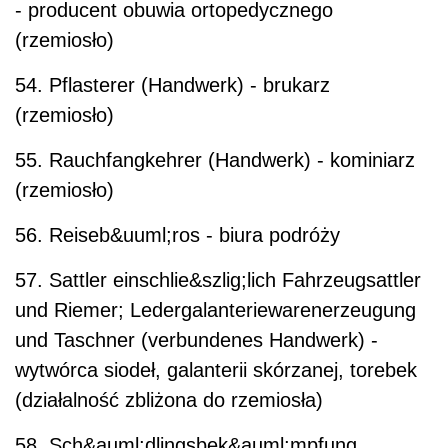
- producent obuwia ortopedycznego
(rzemiosło)
54. Pflasterer (Handwerk) - brukarz
(rzemiosło)
55. Rauchfangkehrer (Handwerk) - kominiarz
(rzemiosło)
56. Reiseb&uuml;ros - biura podróży
57. Sattler einschlie&szlig;lich Fahrzeugsattler
und Riemer; Ledergalanteriewarenerzeugung
und Taschner (verbundenes Handwerk) -
wytwórca siodeł, galanterii skórzanej, torebek
(działalność zbliżona do rzemiosła)
58. Sch&auml;dlingsbek&auml;mpfung