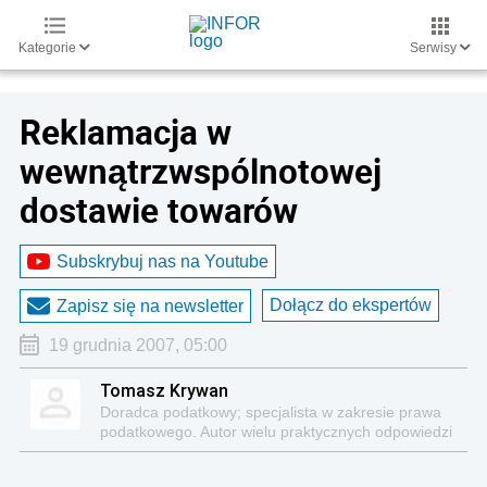
Kategorie
Serwisy
Reklamacja w
wewnątrzwspólnotowej
dostawie towarów
Subskrybuj nas na Youtube
Dołącz do ekspertów
Zapisz się na newsletter
19 grudnia 2007, 05:00
Tomasz Krywan
Doradca podatkowy; specjalista w zakresie prawa
podatkowego. Autor wielu praktycznych odpowiedzi
na pytania z zakresu prawa podatkowego i licznych
publikacji na ten temat.