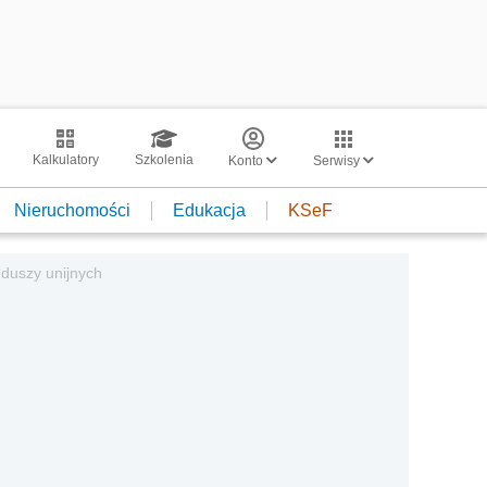
Kalkulatory
Szkolenia
Konto
Serwisy
Nieruchomości
Edukacja
KSeF
nduszy unijnych