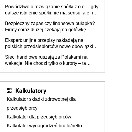
Powództwo o rozwiązanie spółki z o.o. – gdy
dalsze istnienie spółki nie ma sensu, ale nie
wszyscy wspólnicy są tego zdania
Bezpieczny zapas czy finansowa pułapka?
Firmy coraz dłużej czekają na gotówkę
Ekspert: unijne przepisy nakładają na
polskich przedsiębiorców nowe obowiązki w
zakresie opakowań
Sieci handlowe ruszają za Polakami na
wakacje. Nie chodzi tylko o kurorty – ta
walka o portfele klientów dzieje się także
tam, gdzie wielu spędzi urlop po cichu
Kalkulatory
Kalkulator składki zdrowotnej dla
przedsiębiorcy
Kalkulator dla przedsiębiorców
Kalkulator wynagrodzeń brutto/netto