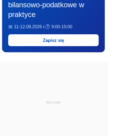
bilansowo-podatkowe w
praktyce
📅 11-12.08.2026 r.
🕐 9:00-15:00
Zapisz się
REKLAMA