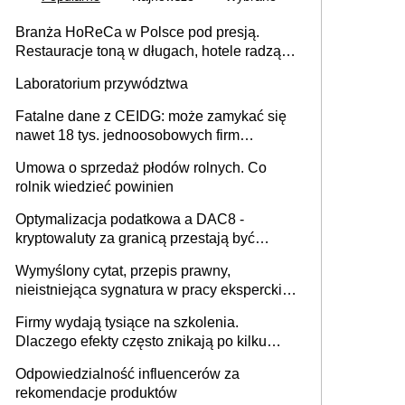
Branża HoReCa w Polsce pod presją.
Restauracje toną w długach, hotele radzą
sobie lepiej [GOŚĆ INFOR.PL]
Laboratorium przywództwa
Fatalne dane z CEIDG: może zamykać się
nawet 18 tys. jednoosobowych firm
miesięcznie
Umowa o sprzedaż płodów rolnych. Co
rolnik wiedzieć powinien
Optymalizacja podatkowa a DAC8 -
kryptowaluty za granicą przestają być
niewidoczne. I co dalej?
Wymyślony cytat, przepis prawny,
nieistniejąca sygnatura w pracy eksperckiej -
sam zakup ChatGPT to nie wdrożenie AI w
Firmy wydają tysiące na szkolenia.
firmie
Dlaczego efekty często znikają po kilku
tygodniach?
Odpowiedzialność influencerów za
rekomendacje produktów