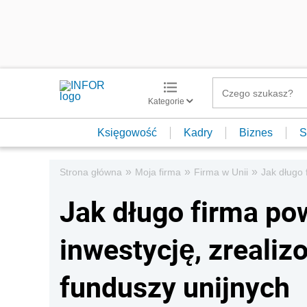
Kategorie
Księgowość
Kadry
Biznes
S
»
»
»
Strona główna
Moja firma
Firma w Unii
Jak długo 
Jak długo firma po
inwestycję, zreali
funduszy unijnych