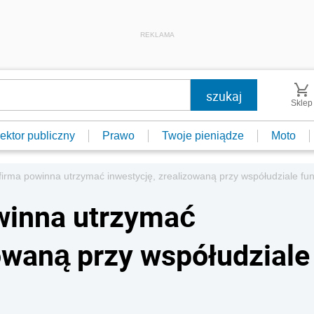
REKLAMA
Sklep
ektor publiczny
Prawo
Twoje pieniądze
Moto
firma powinna utrzymać inwestycję, zrealizowaną przy współudziale fu
winna utrzymać
zowaną przy współudziale