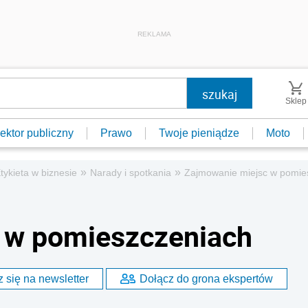
REKLAMA
Sklep
ektor publiczny
Prawo
Twoje pieniądze
Moto
»
»
tykieta w biznesie
Narady i spotkania
Zajmowanie miejsc w pomie
 w pomieszczeniach
 się na newsletter
Dołącz do grona ekspertów