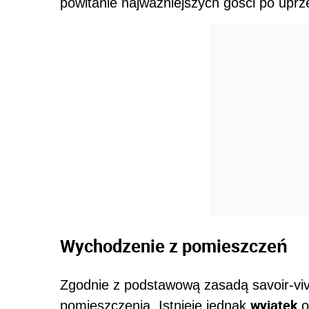
powitanie najważniejszych gości po uprz
Wychodzenie z pomieszczeń
Zgodnie z podstawową zasadą savoir-vi
wyjątek
pomieszczenia. Istnieje jednak
od