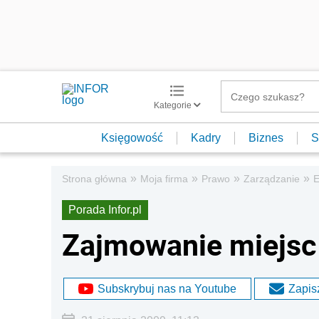
Kategorie
Księgowość
Kadry
Biznes
S
»
»
»
»
Strona główna
Moja firma
Prawo
Zarządzanie
E
Porada Infor.pl
Zajmowanie miejsc
Subskrybuj nas na Youtube
Zapisz