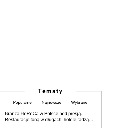
Tematy
Popularne
Najnowsze
Wybrane
Branża HoReCa w Polsce pod presją.
Restauracje toną w długach, hotele radzą
sobie lepiej [GOŚĆ INFOR.PL]