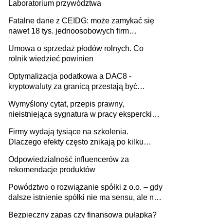
Laboratorium przywództwa
Fatalne dane z CEIDG: może zamykać się
nawet 18 tys. jednoosobowych firm
miesięcznie
Umowa o sprzedaż płodów rolnych. Co
rolnik wiedzieć powinien
Optymalizacja podatkowa a DAC8 -
kryptowaluty za granicą przestają być
niewidoczne. I co dalej?
Wymyślony cytat, przepis prawny,
nieistniejąca sygnatura w pracy eksperckiej -
sam zakup ChatGPT to nie wdrożenie AI w
Firmy wydają tysiące na szkolenia.
firmie
Dlaczego efekty często znikają po kilku
tygodniach?
Odpowiedzialność influencerów za
rekomendacje produktów
Powództwo o rozwiązanie spółki z o.o. – gdy
dalsze istnienie spółki nie ma sensu, ale nie
wszyscy wspólnicy są tego zdania
Bezpieczny zapas czy finansowa pułapka?