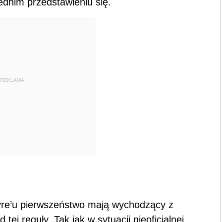
ednim przedstawieniu się.
REKLAMA
vre’u pierwszeństwo mają wychodzący z
 tej reguły. Tak jak w sytuacji nieoficjalnej