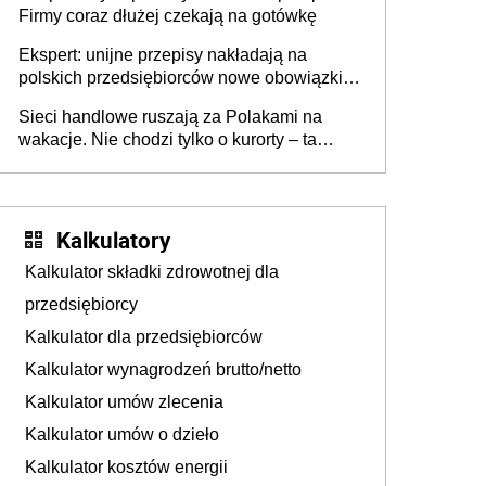
Firmy coraz dłużej czekają na gotówkę
Ekspert: unijne przepisy nakładają na
polskich przedsiębiorców nowe obowiązki w
zakresie opakowań
Sieci handlowe ruszają za Polakami na
wakacje. Nie chodzi tylko o kurorty – ta
walka o portfele klientów dzieje się także
tam, gdzie wielu spędzi urlop po cichu
Kalkulatory
Kalkulator składki zdrowotnej dla
przedsiębiorcy
Kalkulator dla przedsiębiorców
Kalkulator wynagrodzeń brutto/netto
Kalkulator umów zlecenia
Kalkulator umów o dzieło
Kalkulator kosztów energii