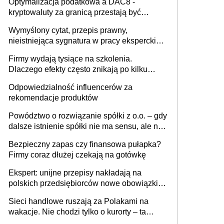
Optymalizacja podatkowa a DAC8 -
kryptowaluty za granicą przestają być
niewidoczne. I co dalej?
Wymyślony cytat, przepis prawny,
nieistniejąca sygnatura w pracy eksperckiej -
sam zakup ChatGPT to nie wdrożenie AI w
Firmy wydają tysiące na szkolenia.
firmie
Dlaczego efekty często znikają po kilku
tygodniach?
Odpowiedzialność influencerów za
rekomendacje produktów
Powództwo o rozwiązanie spółki z o.o. – gdy
dalsze istnienie spółki nie ma sensu, ale nie
wszyscy wspólnicy są tego zdania
Bezpieczny zapas czy finansowa pułapka?
Firmy coraz dłużej czekają na gotówkę
Ekspert: unijne przepisy nakładają na
polskich przedsiębiorców nowe obowiązki w
zakresie opakowań
Sieci handlowe ruszają za Polakami na
wakacje. Nie chodzi tylko o kurorty – ta
walka o portfele klientów dzieje się także