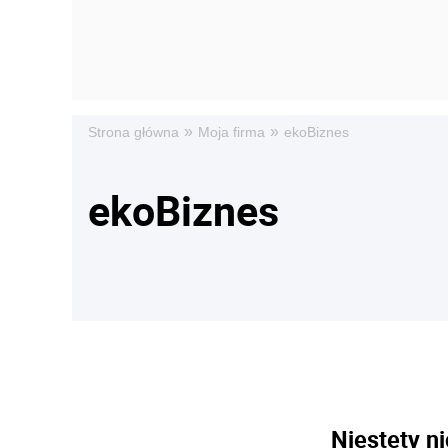
»
»
Strona główna
Moja firma
ekoBiznes
ekoBiznes
Niestety ni