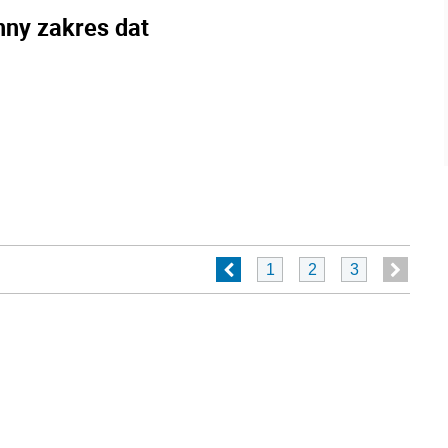
nny zakres dat
1
2
3