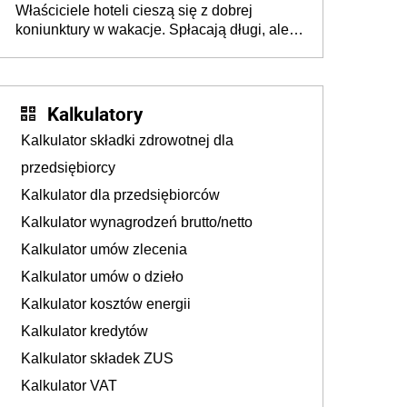
Właściciele hoteli cieszą się z dobrej
tam, gdzie wielu spędzi urlop po cichu
koniunktury w wakacje. Spłacają długi, ale
już martwią się, co będzie jesienią
Kalkulatory
Kalkulator składki zdrowotnej dla
przedsiębiorcy
Kalkulator dla przedsiębiorców
Kalkulator wynagrodzeń brutto/netto
Kalkulator umów zlecenia
Kalkulator umów o dzieło
Kalkulator kosztów energii
Kalkulator kredytów
Kalkulator składek ZUS
Kalkulator VAT