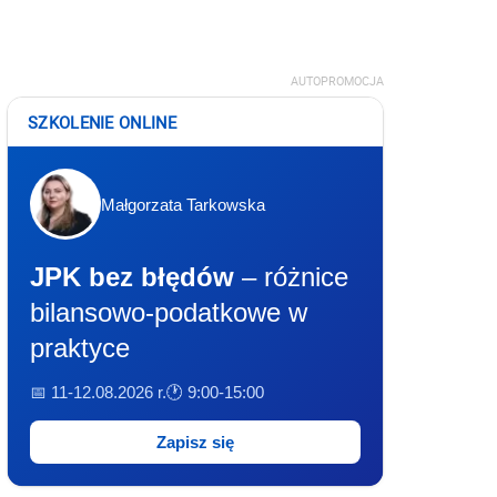
AUTOPROMOCJA
SZKOLENIE ONLINE
Małgorzata Tarkowska
JPK bez błędów
– różnice
bilansowo-podatkowe w
praktyce
📅 11-12.08.2026 r.
🕐 9:00-15:00
Zapisz się