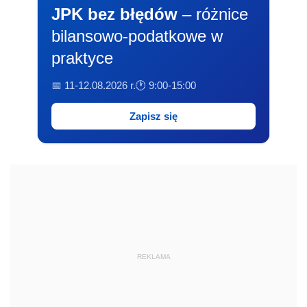
JPK bez błędów
– różnice
bilansowo-podatkowe w
praktyce
📅 11-12.08.2026 r.
🕐 9:00-15:00
Zapisz się
REKLAMA