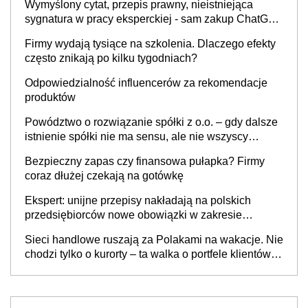
Wymyślony cytat, przepis prawny, nieistniejąca
sygnatura w pracy eksperckiej - sam zakup ChatGPT
to nie wdrożenie AI w firmie
Firmy wydają tysiące na szkolenia. Dlaczego efekty
często znikają po kilku tygodniach?
Odpowiedzialność influencerów za rekomendacje
produktów
Powództwo o rozwiązanie spółki z o.o. – gdy dalsze
istnienie spółki nie ma sensu, ale nie wszyscy
wspólnicy są tego zdania
Bezpieczny zapas czy finansowa pułapka? Firmy
coraz dłużej czekają na gotówkę
Ekspert: unijne przepisy nakładają na polskich
przedsiębiorców nowe obowiązki w zakresie
opakowań
Sieci handlowe ruszają za Polakami na wakacje. Nie
chodzi tylko o kurorty – ta walka o portfele klientów
dzieje się także tam, gdzie wielu spędzi urlop po
cichu