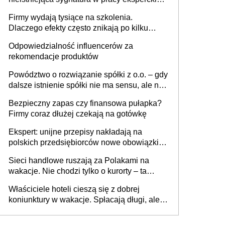
sam zakup ChatGPT to nie wdrożenie AI w
Firmy wydają tysiące na szkolenia.
firmie
Dlaczego efekty często znikają po kilku
tygodniach?
Odpowiedzialność influencerów za
rekomendacje produktów
Powództwo o rozwiązanie spółki z o.o. – gdy
dalsze istnienie spółki nie ma sensu, ale nie
wszyscy wspólnicy są tego zdania
Bezpieczny zapas czy finansowa pułapka?
Firmy coraz dłużej czekają na gotówkę
Ekspert: unijne przepisy nakładają na
polskich przedsiębiorców nowe obowiązki w
zakresie opakowań
Sieci handlowe ruszają za Polakami na
wakacje. Nie chodzi tylko o kurorty – ta
walka o portfele klientów dzieje się także
Właściciele hoteli cieszą się z dobrej
tam, gdzie wielu spędzi urlop po cichu
koniunktury w wakacje. Spłacają długi, ale
już martwią się, co będzie jesienią