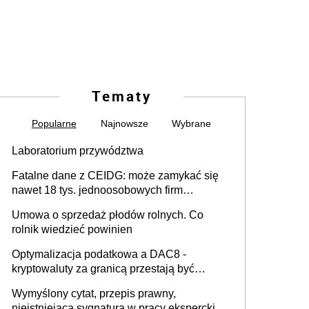
Tematy
Popularne
Najnowsze
Wybrane
Laboratorium przywództwa
Fatalne dane z CEIDG: może zamykać się
nawet 18 tys. jednoosobowych firm
miesięcznie
Umowa o sprzedaż płodów rolnych. Co
rolnik wiedzieć powinien
Optymalizacja podatkowa a DAC8 -
kryptowaluty za granicą przestają być
niewidoczne. I co dalej?
Wymyślony cytat, przepis prawny,
nieistniejąca sygnatura w pracy eksperckiej -