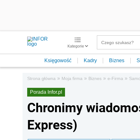
Kategorie
Księgowość
Kadry
Biznes
S
»
»
»
»
Strona główna
Moja firma
Biznes
e-Firma
Samo
Porada Infor.pl
Chronimy wiadomoś
Express)