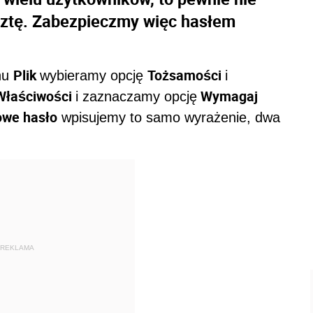
ocztę. Zabezpieczmy więc hasłem
Plik
Tożsamości
nu
wybieramy opcję
i
Właściwości
Wymagaj
i zaznaczamy opcję
owe hasło
wpisujemy to samo wyrażenie, dwa
REKLAMA