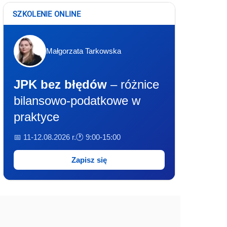
SZKOLENIE ONLINE
Małgorzata Tarkowska
JPK bez błędów
– różnice
bilansowo-podatkowe w
praktyce
📅 11-12.08.2026 r.
🕐 9:00-15:00
Zapisz się