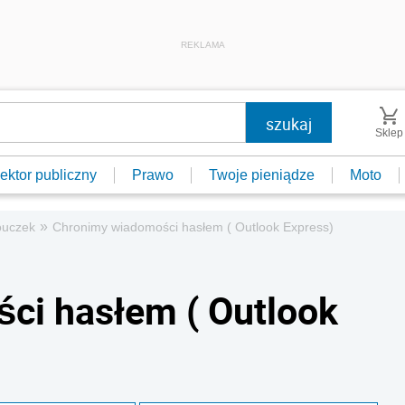
REKLAMA
Sklep
ektor publiczny
Prawo
Twoje pieniądze
Moto
»
uczek
Chronimy wiadomości hasłem ( Outlook Express)
ci hasłem ( Outlook