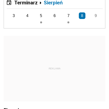
Terminarz
Sierpień
3
4
5
6
7
8
9
REKLAMA