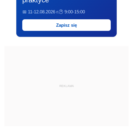
📅 11-12.08.2026 r.
🕐 9:00-15:00
Zapisz się
REKLAMA