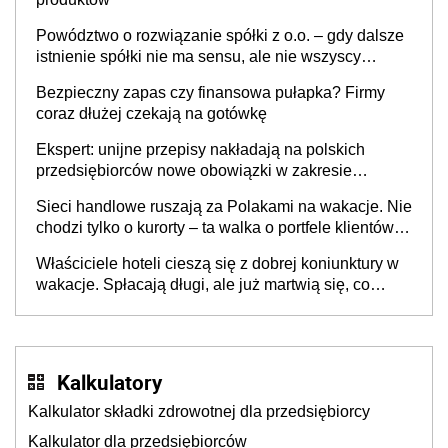
Powództwo o rozwiązanie spółki z o.o. – gdy dalsze
istnienie spółki nie ma sensu, ale nie wszyscy
wspólnicy są tego zdania
Bezpieczny zapas czy finansowa pułapka? Firmy
coraz dłużej czekają na gotówkę
Ekspert: unijne przepisy nakładają na polskich
przedsiębiorców nowe obowiązki w zakresie
opakowań
Sieci handlowe ruszają za Polakami na wakacje. Nie
chodzi tylko o kurorty – ta walka o portfele klientów
dzieje się także tam, gdzie wielu spędzi urlop po
Właściciele hoteli cieszą się z dobrej koniunktury w
cichu
wakacje. Spłacają długi, ale już martwią się, co
będzie jesienią
Kalkulatory
Kalkulator składki zdrowotnej dla przedsiębiorcy
Kalkulator dla przedsiębiorców