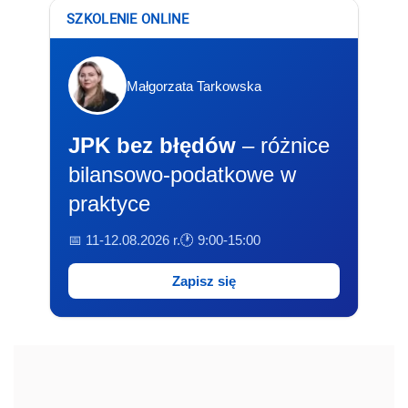
SZKOLENIE ONLINE
Małgorzata Tarkowska
JPK bez błędów
– różnice
bilansowo-podatkowe w
praktyce
📅 11-12.08.2026 r.
🕐 9:00-15:00
Zapisz się