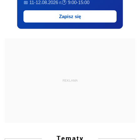
📅 11-12.08.2026 r.
🕐 9:00-15:00
Zapisz się
REKLAMA
Tematy