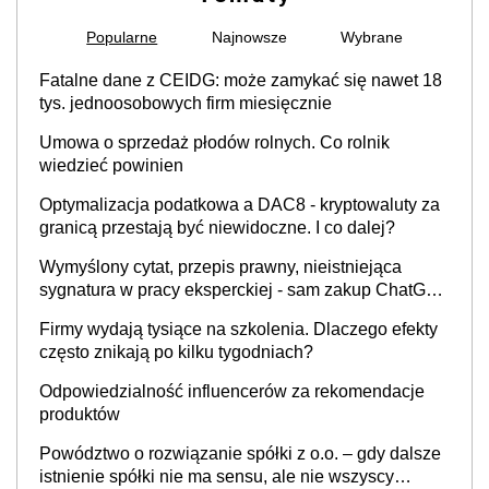
Popularne
Najnowsze
Wybrane
Fatalne dane z CEIDG: może zamykać się nawet 18
tys. jednoosobowych firm miesięcznie
Umowa o sprzedaż płodów rolnych. Co rolnik
wiedzieć powinien
Optymalizacja podatkowa a DAC8 - kryptowaluty za
granicą przestają być niewidoczne. I co dalej?
Wymyślony cytat, przepis prawny, nieistniejąca
sygnatura w pracy eksperckiej - sam zakup ChatGPT
to nie wdrożenie AI w firmie
Firmy wydają tysiące na szkolenia. Dlaczego efekty
często znikają po kilku tygodniach?
Odpowiedzialność influencerów za rekomendacje
produktów
Powództwo o rozwiązanie spółki z o.o. – gdy dalsze
istnienie spółki nie ma sensu, ale nie wszyscy