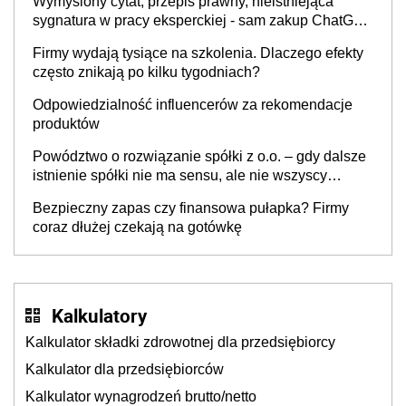
Wymyślony cytat, przepis prawny, nieistniejąca
sygnatura w pracy eksperckiej - sam zakup ChatGPT
to nie wdrożenie AI w firmie
Firmy wydają tysiące na szkolenia. Dlaczego efekty
często znikają po kilku tygodniach?
Odpowiedzialność influencerów za rekomendacje
produktów
Powództwo o rozwiązanie spółki z o.o. – gdy dalsze
istnienie spółki nie ma sensu, ale nie wszyscy
wspólnicy są tego zdania
Bezpieczny zapas czy finansowa pułapka? Firmy
coraz dłużej czekają na gotówkę
Kalkulatory
Kalkulator składki zdrowotnej dla przedsiębiorcy
Kalkulator dla przedsiębiorców
Kalkulator wynagrodzeń brutto/netto