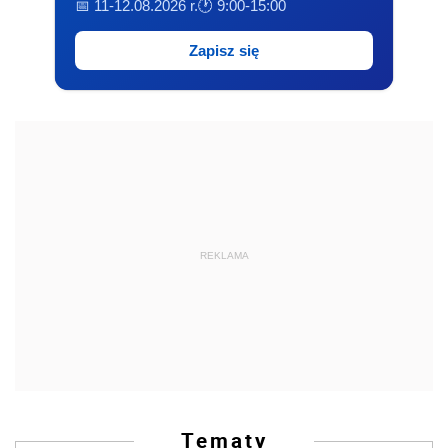
📅 11-12.08.2026 r.
🕐 9:00-15:00
Zapisz się
REKLAMA
Tematy