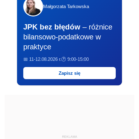
Małgorzata Tarkowska
JPK bez błędów
– różnice
bilansowo-podatkowe w
praktyce
📅 11-12.08.2026 r.
🕐 9:00-15:00
Zapisz się
REKLAMA