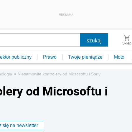
REKLAMA
Sklep
ektor publiczny
Prawo
Twoje pieniądze
Moto
»
ologia
Niesamowite kontrolery od Microsoftu i Sony
lery od Microsoftu i
 się na newsletter