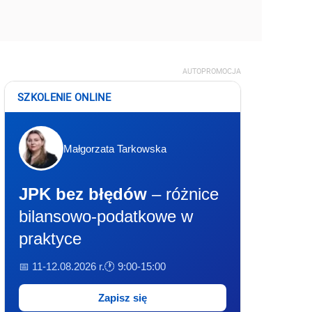
AUTOPROMOCJA
SZKOLENIE ONLINE
Małgorzata Tarkowska
JPK bez błędów
– różnice
bilansowo-podatkowe w
praktyce
📅 11-12.08.2026 r.
🕐 9:00-15:00
Zapisz się