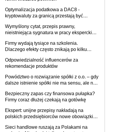
Optymalizacja podatkowa a DAC8 -
kryptowaluty za granicą przestają być
niewidoczne. I co dalej?
Wymyślony cytat, przepis prawny,
nieistniejąca sygnatura w pracy eksperckiej -
sam zakup ChatGPT to nie wdrożenie AI w
Firmy wydają tysiące na szkolenia.
firmie
Dlaczego efekty często znikają po kilku
tygodniach?
Odpowiedzialność influencerów za
rekomendacje produktów
Powództwo o rozwiązanie spółki z o.o. – gdy
dalsze istnienie spółki nie ma sensu, ale nie
wszyscy wspólnicy są tego zdania
Bezpieczny zapas czy finansowa pułapka?
Firmy coraz dłużej czekają na gotówkę
Ekspert: unijne przepisy nakładają na
polskich przedsiębiorców nowe obowiązki w
zakresie opakowań
Sieci handlowe ruszają za Polakami na