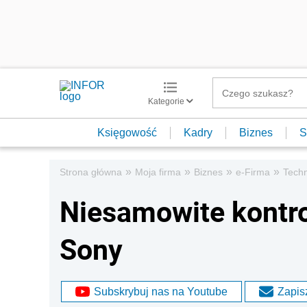
Kategorie
Księgowość
Kadry
Biznes
S
»
»
»
»
Strona główna
Moja firma
Biznes
e-Firma
Techn
Niesamowite kontro
Sony
Subskrybuj nas na Youtube
Zapisz