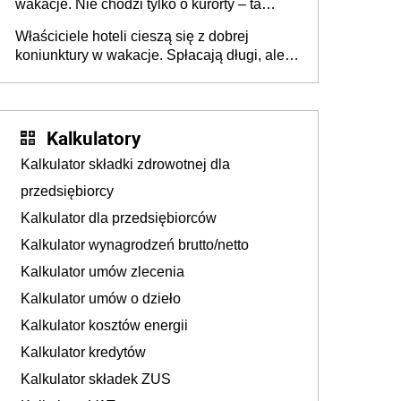
wakacje. Nie chodzi tylko o kurorty – ta
walka o portfele klientów dzieje się także
Właściciele hoteli cieszą się z dobrej
tam, gdzie wielu spędzi urlop po cichu
koniunktury w wakacje. Spłacają długi, ale
już martwią się, co będzie jesienią
Kalkulatory
Kalkulator składki zdrowotnej dla
przedsiębiorcy
Kalkulator dla przedsiębiorców
Kalkulator wynagrodzeń brutto/netto
Kalkulator umów zlecenia
Kalkulator umów o dzieło
Kalkulator kosztów energii
Kalkulator kredytów
Kalkulator składek ZUS