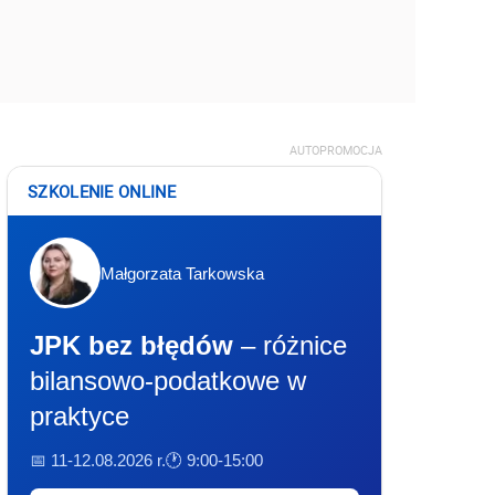
AUTOPROMOCJA
SZKOLENIE ONLINE
Małgorzata Tarkowska
JPK bez błędów
– różnice
bilansowo-podatkowe w
praktyce
📅 11-12.08.2026 r.
🕐 9:00-15:00