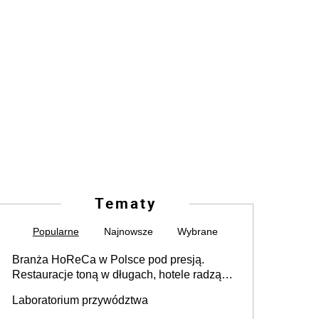
Tematy
Popularne
Najnowsze
Wybrane
Branża HoReCa w Polsce pod presją.
Restauracje toną w długach, hotele radzą
sobie lepiej [GOŚĆ INFOR.PL]
Laboratorium przywództwa