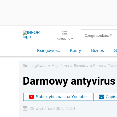
Kategorie
Księgowość
Kadry
Biznes
S
»
»
»
»
Strona główna
Moja firma
Biznes
e-Firma
Techn
Darmowy antyvirus
Subskrybuj nas na Youtube
Zapisz
22 września 2009, 11:29