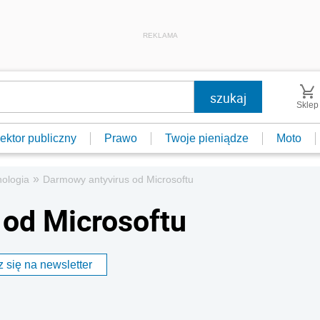
REKLAMA
Sklep
ektor publiczny
Prawo
Twoje pieniądze
Moto
»
ologia
Darmowy antyvirus od Microsoftu
 od Microsoftu
 się na newsletter