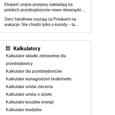
Ekspert: unijne przepisy nakładają na
polskich przedsiębiorców nowe obowiązki w
zakresie opakowań
Sieci handlowe ruszają za Polakami na
wakacje. Nie chodzi tylko o kurorty – ta
walka o portfele klientów dzieje się także
tam, gdzie wielu spędzi urlop po cichu
Kalkulatory
Kalkulator składki zdrowotnej dla
przedsiębiorcy
Kalkulator dla przedsiębiorców
Kalkulator wynagrodzeń brutto/netto
Kalkulator umów zlecenia
Kalkulator umów o dzieło
Kalkulator kosztów energii
Kalkulator kredytów