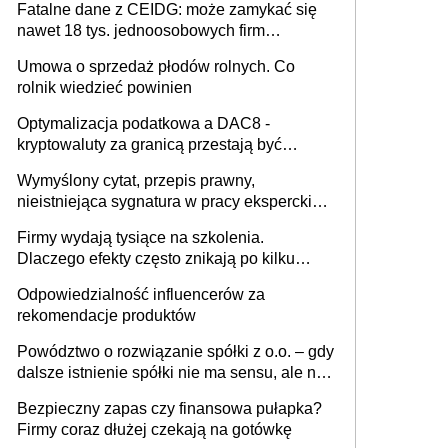
Fatalne dane z CEIDG: może zamykać się
nawet 18 tys. jednoosobowych firm
miesięcznie
Umowa o sprzedaż płodów rolnych. Co
rolnik wiedzieć powinien
Optymalizacja podatkowa a DAC8 -
kryptowaluty za granicą przestają być
niewidoczne. I co dalej?
Wymyślony cytat, przepis prawny,
nieistniejąca sygnatura w pracy eksperckiej -
sam zakup ChatGPT to nie wdrożenie AI w
Firmy wydają tysiące na szkolenia.
firmie
Dlaczego efekty często znikają po kilku
tygodniach?
Odpowiedzialność influencerów za
rekomendacje produktów
Powództwo o rozwiązanie spółki z o.o. – gdy
dalsze istnienie spółki nie ma sensu, ale nie
wszyscy wspólnicy są tego zdania
Bezpieczny zapas czy finansowa pułapka?
Firmy coraz dłużej czekają na gotówkę