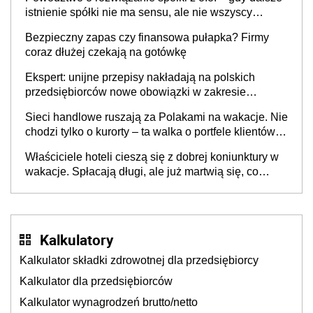
istnienie spółki nie ma sensu, ale nie wszyscy
wspólnicy są tego zdania
Bezpieczny zapas czy finansowa pułapka? Firmy
coraz dłużej czekają na gotówkę
Ekspert: unijne przepisy nakładają na polskich
przedsiębiorców nowe obowiązki w zakresie
opakowań
Sieci handlowe ruszają za Polakami na wakacje. Nie
chodzi tylko o kurorty – ta walka o portfele klientów
dzieje się także tam, gdzie wielu spędzi urlop po
Właściciele hoteli cieszą się z dobrej koniunktury w
cichu
wakacje. Spłacają długi, ale już martwią się, co
będzie jesienią
Kalkulatory
Kalkulator składki zdrowotnej dla przedsiębiorcy
Kalkulator dla przedsiębiorców
Kalkulator wynagrodzeń brutto/netto