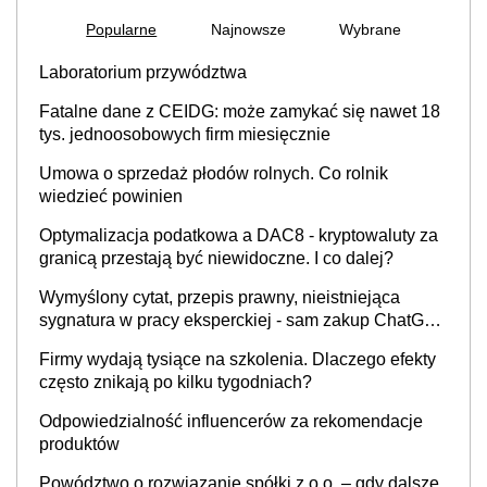
Popularne
Najnowsze
Wybrane
Laboratorium przywództwa
Fatalne dane z CEIDG: może zamykać się nawet 18
tys. jednoosobowych firm miesięcznie
Umowa o sprzedaż płodów rolnych. Co rolnik
wiedzieć powinien
Optymalizacja podatkowa a DAC8 - kryptowaluty za
granicą przestają być niewidoczne. I co dalej?
Wymyślony cytat, przepis prawny, nieistniejąca
sygnatura w pracy eksperckiej - sam zakup ChatGPT
to nie wdrożenie AI w firmie
Firmy wydają tysiące na szkolenia. Dlaczego efekty
często znikają po kilku tygodniach?
Odpowiedzialność influencerów za rekomendacje
produktów
Powództwo o rozwiązanie spółki z o.o. – gdy dalsze