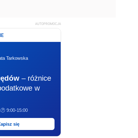
AUTOPROMOCJA
NE
ata Tarkowska
łędów
– różnice
podatkowe w
.
🕐 9:00-15:00
Zapisz się