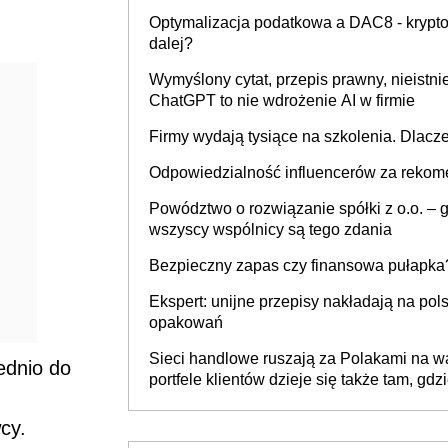
Optymalizacja podatkowa a DAC8 - kryptow
dalej?
Wymyślony cytat, przepis prawny, nieistni
ChatGPT to nie wdrożenie AI w firmie
Firmy wydają tysiące na szkolenia. Dlacze
Odpowiedzialność influencerów za rekom
Powództwo o rozwiązanie spółki z o.o. – gd
wszyscy wspólnicy są tego zdania
Bezpieczny zapas czy finansowa pułapka?
Ekspert: unijne przepisy nakładają na po
opakowań
Sieci handlowe ruszają za Polakami na wak
ednio do
portfele klientów dzieje się także tam, gdz
cy.