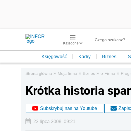
Kategorie
Księgowość
Kadry
Biznes
S
»
»
»
»
Strona główna
Moja firma
Biznes
e-Firma
Progr
Krótka historia sp
Subskrybuj nas na Youtube
Zapisz
22 lipca 2008, 09:21