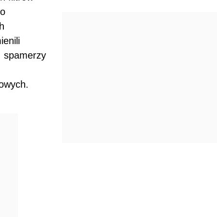
ko
h
enili
o: spamerzy
mowych.