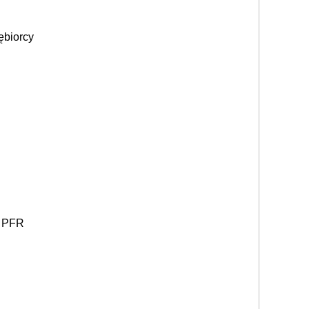
ębiorcy
i PFR