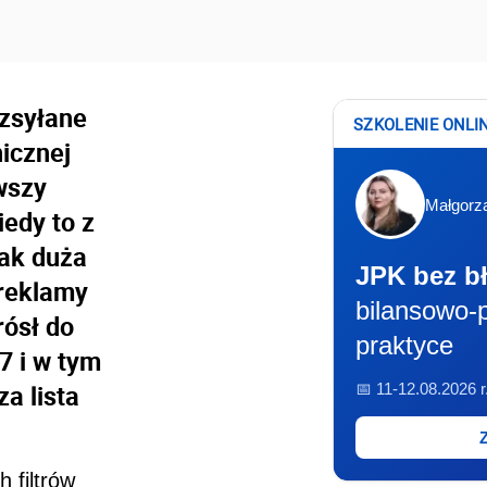
zsyłane
SZKOLENIE ONLI
icznej
wszy
Małgorz
iedy to z
tak duża
JPK bez b
 reklamy
bilansowo-
rósł do
praktyce
7 i w tym
a lista
📅 11-12.08.2026 r
 filtrów