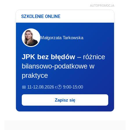
AUTOPROMOCJA
SZKOLENIE ONLINE
Małgorzata Tarkowska
JPK bez błędów
– różnice
bilansowo-podatkowe w
praktyce
📅 11-12.08.2026 r.
🕐 9:00-15:00
Zapisz się