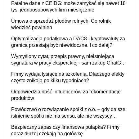
Fatalne dane z CEIDG: może zamykać się nawet 18
tys. jednoosobowych firm miesięcznie
Umowa o sprzedaż płodów rolnych. Co rolnik
wiedzieć powinien
Optymalizacja podatkowa a DAC8 - kryptowaluty za
granicą przestają być niewidoczne. I co dalej?
Wymyślony cytat, przepis prawny, nieistniejąca
sygnatura w pracy eksperckiej - sam zakup ChatGPT
to nie wdrożenie AI w firmie
Firmy wydają tysiące na szkolenia. Dlaczego efekty
często znikają po kilku tygodniach?
Odpowiedzialność influencerów za rekomendacje
produktów
Powództwo o rozwiązanie spółki z o.o. – gdy dalsze
istnienie spółki nie ma sensu, ale nie wszyscy
wspólnicy są tego zdania
Bezpieczny zapas czy finansowa pułapka? Firmy
coraz dłużej czekają na gotówkę