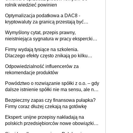
rolnik wiedzieć powinien
Optymalizacja podatkowa a DAC8 -
kryptowaluty za granicą przestają być
niewidoczne. I co dalej?
Wymyślony cytat, przepis prawny,
nieistniejąca sygnatura w pracy eksperckiej -
sam zakup ChatGPT to nie wdrożenie AI w
Firmy wydają tysiące na szkolenia.
firmie
Dlaczego efekty często znikają po kilku
tygodniach?
Odpowiedzialność influencerów za
rekomendacje produktów
Powództwo o rozwiązanie spółki z o.o. – gdy
dalsze istnienie spółki nie ma sensu, ale nie
wszyscy wspólnicy są tego zdania
Bezpieczny zapas czy finansowa pułapka?
Firmy coraz dłużej czekają na gotówkę
Ekspert: unijne przepisy nakładają na
polskich przedsiębiorców nowe obowiązki w
zakresie opakowań