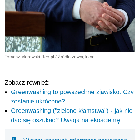
Tomasz Morawski Reo.pl
/
Źródło zewnętrzne
Zobacz również:
Greenwashing to powszechne zjawisko. Czy
zostanie ukrócone?
Greenwashing ("zielone kłamstwa") - jak nie
dać się oszukać? Uwaga na ekościemę