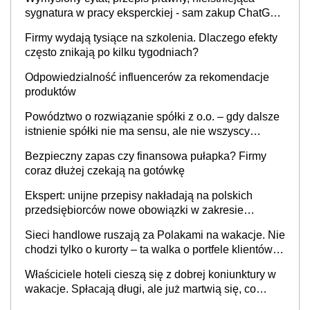
sygnatura w pracy eksperckiej - sam zakup ChatGPT
to nie wdrożenie AI w firmie
Firmy wydają tysiące na szkolenia. Dlaczego efekty
często znikają po kilku tygodniach?
Odpowiedzialność influencerów za rekomendacje
produktów
Powództwo o rozwiązanie spółki z o.o. – gdy dalsze
istnienie spółki nie ma sensu, ale nie wszyscy
wspólnicy są tego zdania
Bezpieczny zapas czy finansowa pułapka? Firmy
coraz dłużej czekają na gotówkę
Ekspert: unijne przepisy nakładają na polskich
przedsiębiorców nowe obowiązki w zakresie
opakowań
Sieci handlowe ruszają za Polakami na wakacje. Nie
chodzi tylko o kurorty – ta walka o portfele klientów
dzieje się także tam, gdzie wielu spędzi urlop po
Właściciele hoteli cieszą się z dobrej koniunktury w
cichu
wakacje. Spłacają długi, ale już martwią się, co
będzie jesienią