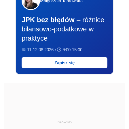
Małgorzata Tarkowska
JPK bez błędów
– różnice
bilansowo-podatkowe w
praktyce
📅 11-12.08.2026 r.
🕐 9:00-15:00
Zapisz się
REKLAMA