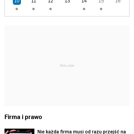
10
11
12
13
14
15
16
REKLAMA
Firma i prawo
Nie każda firma musi od razu przejść na