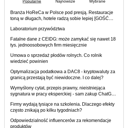
Popularne
Najnowsze
Wybrane
Branża HoReCa w Polsce pod presją. Restauracje
toną w długach, hotele radzą sobie lepiej [GOŚĆ
INFOR.PL]
Laboratorium przywództwa
Fatalne dane z CEIDG: może zamykać się nawet 18
tys. jednoosobowych firm miesięcznie
Umowa o sprzedaż płodów rolnych. Co rolnik
wiedzieć powinien
Optymalizacja podatkowa a DAC8 - kryptowaluty za
granicą przestają być niewidoczne. I co dalej?
Wymyślony cytat, przepis prawny, nieistniejąca
sygnatura w pracy eksperckiej - sam zakup ChatGPT
to nie wdrożenie AI w firmie
Firmy wydają tysiące na szkolenia. Dlaczego efekty
często znikają po kilku tygodniach?
Odpowiedzialność influencerów za rekomendacje
produktów