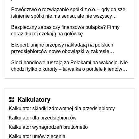
Powództwo o rozwiązanie spółki z o.o. – gdy dalsze
istnienie spółki nie ma sensu, ale nie wszyscy
wspólnicy są tego zdania
Bezpieczny zapas czy finansowa pułapka? Firmy
coraz dłużej czekają na gotówkę
Ekspert: unijne przepisy nakładają na polskich
przedsiębiorców nowe obowiązki w zakresie
opakowań
Sieci handlowe ruszają za Polakami na wakacje. Nie
chodzi tylko o kurorty – ta walka o portfele klientów
dzieje się także tam, gdzie wielu spędzi urlop po
cichu
Kalkulatory
Kalkulator składki zdrowotnej dla przedsiębiorcy
Kalkulator dla przedsiębiorców
Kalkulator wynagrodzeń brutto/netto
Kalkulator umów zlecenia