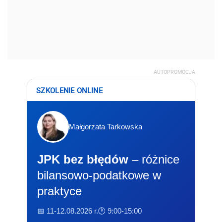
AUTOPROMOCJA
SZKOLENIE ONLINE
Małgorzata Tarkowska
JPK bez błędów
– różnice
bilansowo-podatkowe w
praktyce
📅 11-12.08.2026 r.
🕐 9:00-15:00