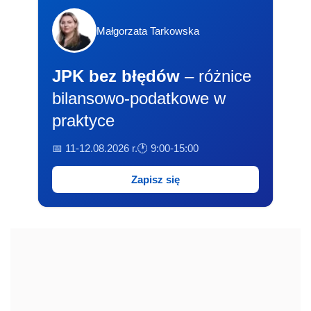
Małgorzata Tarkowska
JPK bez błędów
– różnice
bilansowo-podatkowe w
praktyce
📅 11-12.08.2026 r.
🕐 9:00-15:00
Zapisz się