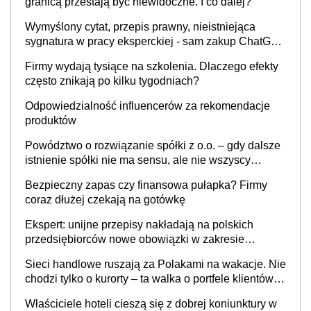
granicą przestają być niewidoczne. I co dalej?
Wymyślony cytat, przepis prawny, nieistniejąca
sygnatura w pracy eksperckiej - sam zakup ChatGPT
to nie wdrożenie AI w firmie
Firmy wydają tysiące na szkolenia. Dlaczego efekty
często znikają po kilku tygodniach?
Odpowiedzialność influencerów za rekomendacje
produktów
Powództwo o rozwiązanie spółki z o.o. – gdy dalsze
istnienie spółki nie ma sensu, ale nie wszyscy
wspólnicy są tego zdania
Bezpieczny zapas czy finansowa pułapka? Firmy
coraz dłużej czekają na gotówkę
Ekspert: unijne przepisy nakładają na polskich
przedsiębiorców nowe obowiązki w zakresie
opakowań
Sieci handlowe ruszają za Polakami na wakacje. Nie
chodzi tylko o kurorty – ta walka o portfele klientów
dzieje się także tam, gdzie wielu spędzi urlop po
Właściciele hoteli cieszą się z dobrej koniunktury w
cichu