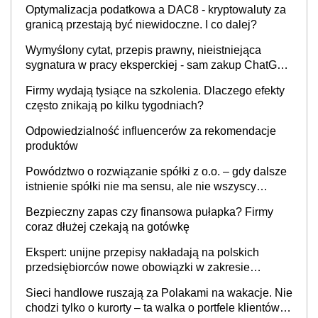
Optymalizacja podatkowa a DAC8 - kryptowaluty za
granicą przestają być niewidoczne. I co dalej?
Wymyślony cytat, przepis prawny, nieistniejąca
sygnatura w pracy eksperckiej - sam zakup ChatGPT
to nie wdrożenie AI w firmie
Firmy wydają tysiące na szkolenia. Dlaczego efekty
często znikają po kilku tygodniach?
Odpowiedzialność influencerów za rekomendacje
produktów
Powództwo o rozwiązanie spółki z o.o. – gdy dalsze
istnienie spółki nie ma sensu, ale nie wszyscy
wspólnicy są tego zdania
Bezpieczny zapas czy finansowa pułapka? Firmy
coraz dłużej czekają na gotówkę
Ekspert: unijne przepisy nakładają na polskich
przedsiębiorców nowe obowiązki w zakresie
opakowań
Sieci handlowe ruszają za Polakami na wakacje. Nie
chodzi tylko o kurorty – ta walka o portfele klientów