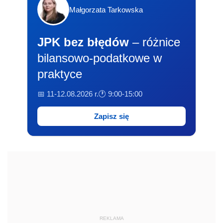
Małgorzata Tarkowska
JPK bez błędów
– różnice
bilansowo-podatkowe w
praktyce
📅 11-12.08.2026 r.
🕐 9:00-15:00
Zapisz się
REKLAMA