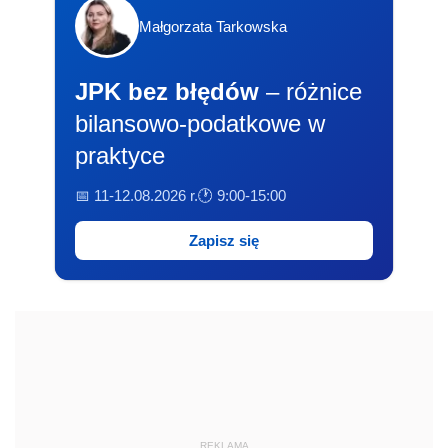
Małgorzata Tarkowska
JPK bez błędów
– różnice
bilansowo-podatkowe w
praktyce
📅 11-12.08.2026 r.
🕐 9:00-15:00
Zapisz się
REKLAMA