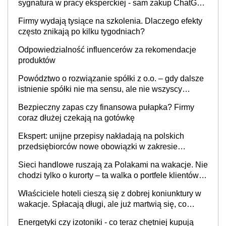
sygnatura w pracy eksperckiej - sam zakup ChatGPT
to nie wdrożenie AI w firmie
Firmy wydają tysiące na szkolenia. Dlaczego efekty
często znikają po kilku tygodniach?
Odpowiedzialność influencerów za rekomendacje
produktów
Powództwo o rozwiązanie spółki z o.o. – gdy dalsze
istnienie spółki nie ma sensu, ale nie wszyscy
wspólnicy są tego zdania
Bezpieczny zapas czy finansowa pułapka? Firmy
coraz dłużej czekają na gotówkę
Ekspert: unijne przepisy nakładają na polskich
przedsiębiorców nowe obowiązki w zakresie
opakowań
Sieci handlowe ruszają za Polakami na wakacje. Nie
chodzi tylko o kurorty – ta walka o portfele klientów
dzieje się także tam, gdzie wielu spędzi urlop po
Właściciele hoteli cieszą się z dobrej koniunktury w
cichu
wakacje. Spłacają długi, ale już martwią się, co
będzie jesienią
Energetyki czy izotoniki - co teraz chętniej kupują