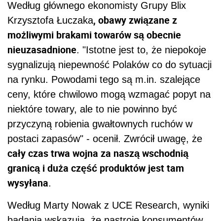
Według głównego ekonomisty Grupy Blix
, obawy związane z
Krzysztofa Łuczaka
możliwymi brakami towarów są obecnie
nieuzasadnione
. "Istotne jest to, że niepokoje
sygnalizują niepewność Polaków co do sytuacji
na rynku. Powodami tego są m.in. szalejące
ceny, które chwilowo mogą wzmagać popyt na
niektóre towary, ale to nie powinno być
przyczyną robienia gwałtownych ruchów w
postaci zapasów" - ocenił. Zwrócił uwagę, że
cały czas trwa wojna za naszą wschodnią
granicą i duża część produktów jest tam
wysyłana
.
Według Marty Nowak z UCE Research, wyniki
badania wskazują, że nastroje konsumentów