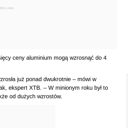
REKLAMA
ięcy ceny aluminium mogą wzrosnąć do 4
zrosła już ponad dwukrotnie – mówi w
k, ekspert XTB. – W minionym roku był to
akże od dużych wzrostów.