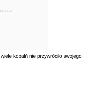
REKLAMA
iele kopalń nie przywróciło swojego
.