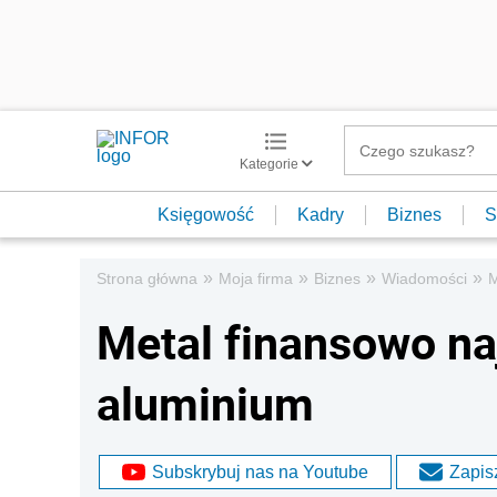
Kategorie
Księgowość
Kadry
Biznes
S
»
»
»
»
Strona główna
Moja firma
Biznes
Wiadomości
M
Metal finansowo naj
aluminium
Subskrybuj nas na Youtube
Zapisz