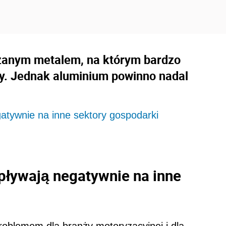
rzanym metalem, na którym bardzo
rzy. Jednak aluminium powinno nadal
atywnie na inne sektory gospodarki
ływają negatywnie na inne
roblemem dla branży motoryzacyjnej i dla