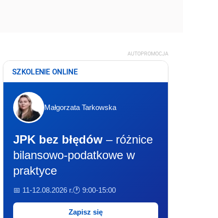
AUTOPROMOCJA
SZKOLENIE ONLINE
Małgorzata Tarkowska
JPK bez błędów
– różnice
bilansowo-podatkowe w
praktyce
📅 11-12.08.2026 r.
🕐 9:00-15:00
Zapisz się