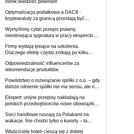
rolnik wiedzieć powinien
Optymalizacja podatkowa a DAC8 -
kryptowaluty za granicą przestają być
niewidoczne. I co dalej?
Wymyślony cytat, przepis prawny,
nieistniejąca sygnatura w pracy eksperckiej -
sam zakup ChatGPT to nie wdrożenie AI w
Firmy wydają tysiące na szkolenia.
firmie
Dlaczego efekty często znikają po kilku
tygodniach?
Odpowiedzialność influencerów za
rekomendacje produktów
Powództwo o rozwiązanie spółki z o.o. – gdy
dalsze istnienie spółki nie ma sensu, ale nie
wszyscy wspólnicy są tego zdania
Ekspert: unijne przepisy nakładają na
polskich przedsiębiorców nowe obowiązki w
zakresie opakowań
Sieci handlowe ruszają za Polakami na
wakacje. Nie chodzi tylko o kurorty – ta
walka o portfele klientów dzieje się także
Właściciele hoteli cieszą się z dobrej
tam, gdzie wielu spędzi urlop po cichu