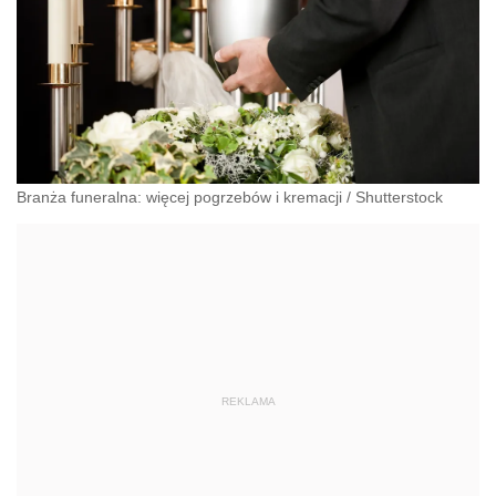
Branża funeralna: więcej pogrzebów i kremacji
/
Shutterstock