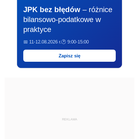
JPK bez błędów
– różnice
bilansowo-podatkowe w
praktyce
📅 11-12.08.2026 r.
🕐 9:00-15:00
Zapisz się
REKLAMA