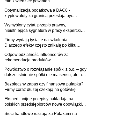
rolnik wiedzieć powinien
Optymalizacja podatkowa a DAC8 -
kryptowaluty za granicą przestają być
niewidoczne. I co dalej?
Wymyślony cytat, przepis prawny,
nieistniejąca sygnatura w pracy eksperckiej -
sam zakup ChatGPT to nie wdrożenie AI w
Firmy wydają tysiące na szkolenia.
firmie
Dlaczego efekty często znikają po kilku
tygodniach?
Odpowiedzialność influencerów za
rekomendacje produktów
Powództwo o rozwiązanie spółki z o.o. – gdy
dalsze istnienie spółki nie ma sensu, ale nie
wszyscy wspólnicy są tego zdania
Bezpieczny zapas czy finansowa pułapka?
Firmy coraz dłużej czekają na gotówkę
Ekspert: unijne przepisy nakładają na
polskich przedsiębiorców nowe obowiązki w
zakresie opakowań
Sieci handlowe ruszają za Polakami na