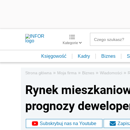
Kategorie
Księgowość
Kadry
Biznes
S
»
»
»
»
Strona główna
Moja firma
Biznes
Wiadomości
R
Rynek mieszkaniow
prognozy dewelope
Subskrybuj nas na Youtube
Zapisz