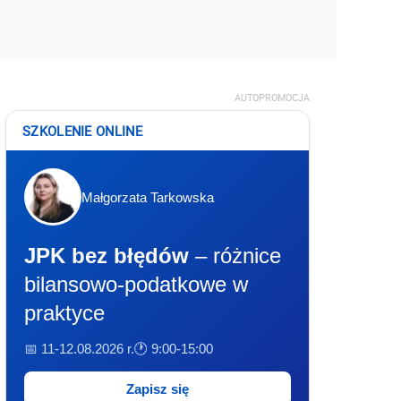
AUTOPROMOCJA
SZKOLENIE ONLINE
Małgorzata Tarkowska
JPK bez błędów
– różnice
bilansowo-podatkowe w
praktyce
📅 11-12.08.2026 r.
🕐 9:00-15:00
Zapisz się