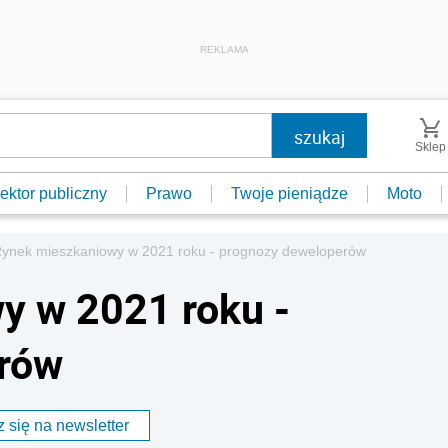
REKLAMA
Sklep
ektor publiczny
Prawo
Twoje pieniądze
Moto
ynek mieszkaniowy w 2021 roku - prognozy deweloperów
y w 2021 roku -
rów
 się na newsletter