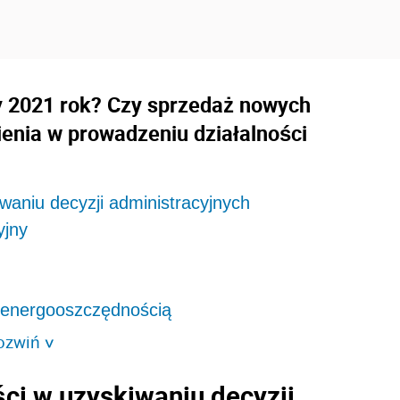
 2021 rok? Czy sprzedaż nowych
enia w prowadzeniu działalności
iwaniu decyzji administracyjnych
yjny
z energooszczędnością
ozwiń
>
ści w uzyskiwaniu decyzji