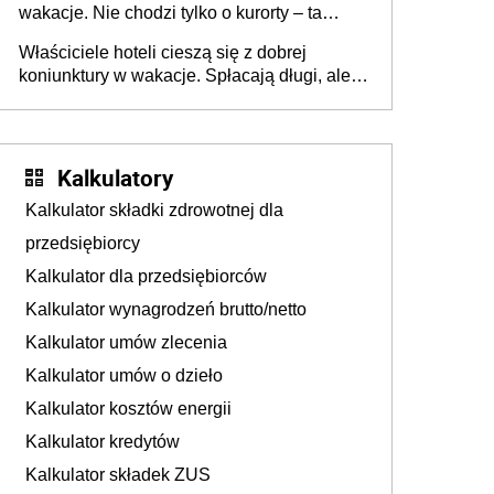
wakacje. Nie chodzi tylko o kurorty – ta
walka o portfele klientów dzieje się także
Właściciele hoteli cieszą się z dobrej
tam, gdzie wielu spędzi urlop po cichu
koniunktury w wakacje. Spłacają długi, ale
już martwią się, co będzie jesienią
Kalkulatory
Kalkulator składki zdrowotnej dla
przedsiębiorcy
Kalkulator dla przedsiębiorców
Kalkulator wynagrodzeń brutto/netto
Kalkulator umów zlecenia
Kalkulator umów o dzieło
Kalkulator kosztów energii
Kalkulator kredytów
Kalkulator składek ZUS