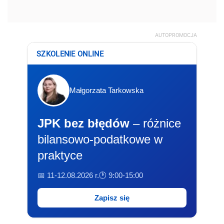
AUTOPROMOCJA
SZKOLENIE ONLINE
Małgorzata Tarkowska
JPK bez błędów
– różnice
bilansowo-podatkowe w
praktyce
📅 11-12.08.2026 r.
🕐 9:00-15:00
Zapisz się