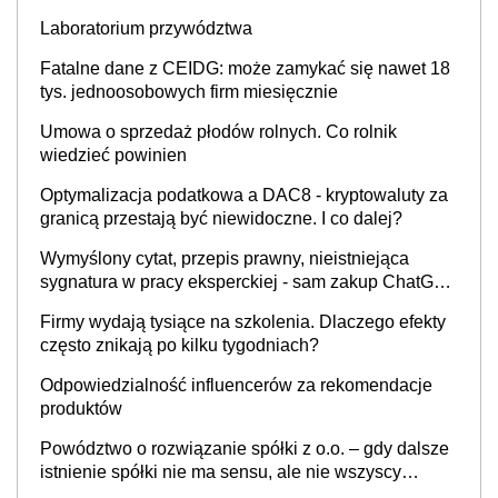
INFOR.PL]
Laboratorium przywództwa
Fatalne dane z CEIDG: może zamykać się nawet 18
tys. jednoosobowych firm miesięcznie
Umowa o sprzedaż płodów rolnych. Co rolnik
wiedzieć powinien
Optymalizacja podatkowa a DAC8 - kryptowaluty za
granicą przestają być niewidoczne. I co dalej?
Wymyślony cytat, przepis prawny, nieistniejąca
sygnatura w pracy eksperckiej - sam zakup ChatGPT
to nie wdrożenie AI w firmie
Firmy wydają tysiące na szkolenia. Dlaczego efekty
często znikają po kilku tygodniach?
Odpowiedzialność influencerów za rekomendacje
produktów
Powództwo o rozwiązanie spółki z o.o. – gdy dalsze
istnienie spółki nie ma sensu, ale nie wszyscy
wspólnicy są tego zdania