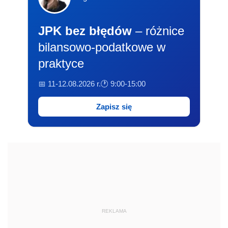
JPK bez błędów
– różnice
bilansowo-podatkowe w
praktyce
📅 11-12.08.2026 r.
🕐 9:00-15:00
Zapisz się
REKLAMA