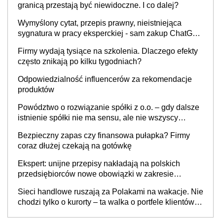
granicą przestają być niewidoczne. I co dalej?
Wymyślony cytat, przepis prawny, nieistniejąca
sygnatura w pracy eksperckiej - sam zakup ChatGPT
to nie wdrożenie AI w firmie
Firmy wydają tysiące na szkolenia. Dlaczego efekty
często znikają po kilku tygodniach?
Odpowiedzialność influencerów za rekomendacje
produktów
Powództwo o rozwiązanie spółki z o.o. – gdy dalsze
istnienie spółki nie ma sensu, ale nie wszyscy
wspólnicy są tego zdania
Bezpieczny zapas czy finansowa pułapka? Firmy
coraz dłużej czekają na gotówkę
Ekspert: unijne przepisy nakładają na polskich
przedsiębiorców nowe obowiązki w zakresie
opakowań
Sieci handlowe ruszają za Polakami na wakacje. Nie
chodzi tylko o kurorty – ta walka o portfele klientów
dzieje się także tam, gdzie wielu spędzi urlop po