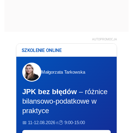
AUTOPROMOCJA
SZKOLENIE ONLINE
Małgorzata Tarkowska
JPK bez błędów
– różnice
bilansowo-podatkowe w
praktyce
📅 11-12.08.2026 r.
🕐 9:00-15:00