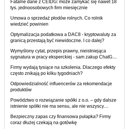
Fatalne dane z CEIDG: może zamykać się nawet 18
tys. jednoosobowych firm miesięcznie
Umowa o sprzedaż płodów rolnych. Co rolnik
wiedzieć powinien
Optymalizacja podatkowa a DAC8 - kryptowaluty za
granicą przestają być niewidoczne. I co dalej?
Wymyślony cytat, przepis prawny, nieistniejąca
sygnatura w pracy eksperckiej - sam zakup ChatGPT
to nie wdrożenie AI w firmie
Firmy wydają tysiące na szkolenia. Dlaczego efekty
często znikają po kilku tygodniach?
Odpowiedzialność influencerów za rekomendacje
produktów
Powództwo o rozwiązanie spółki z o.o. – gdy dalsze
istnienie spółki nie ma sensu, ale nie wszyscy
wspólnicy są tego zdania
Bezpieczny zapas czy finansowa pułapka? Firmy
coraz dłużej czekają na gotówkę