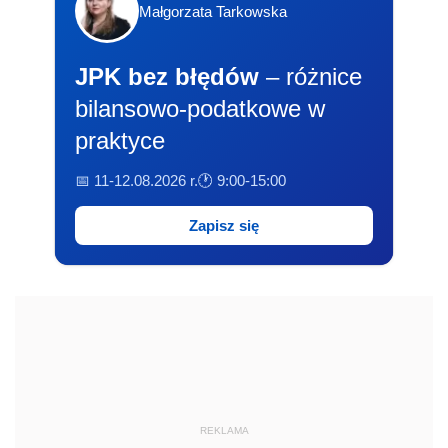
Małgorzata Tarkowska
JPK bez błędów
– różnice
bilansowo-podatkowe w
praktyce
📅 11-12.08.2026 r.
🕐 9:00-15:00
Zapisz się
REKLAMA