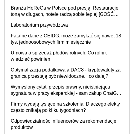
Branża HoReCa w Polsce pod presją. Restauracje
toną w długach, hotele radzą sobie lepiej [GOŚĆ
INFOR.PL]
Laboratorium przywództwa
Fatalne dane z CEIDG: może zamykać się nawet 18
tys. jednoosobowych firm miesięcznie
Umowa o sprzedaż płodów rolnych. Co rolnik
wiedzieć powinien
Optymalizacja podatkowa a DAC8 - kryptowaluty za
granicą przestają być niewidoczne. I co dalej?
Wymyślony cytat, przepis prawny, nieistniejąca
sygnatura w pracy eksperckiej - sam zakup ChatGPT
to nie wdrożenie AI w firmie
Firmy wydają tysiące na szkolenia. Dlaczego efekty
często znikają po kilku tygodniach?
Odpowiedzialność influencerów za rekomendacje
produktów