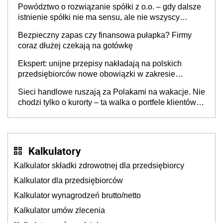
Powództwo o rozwiązanie spółki z o.o. – gdy dalsze
istnienie spółki nie ma sensu, ale nie wszyscy
wspólnicy są tego zdania
Bezpieczny zapas czy finansowa pułapka? Firmy
coraz dłużej czekają na gotówkę
Ekspert: unijne przepisy nakładają na polskich
przedsiębiorców nowe obowiązki w zakresie
opakowań
Sieci handlowe ruszają za Polakami na wakacje. Nie
chodzi tylko o kurorty – ta walka o portfele klientów
dzieje się także tam, gdzie wielu spędzi urlop po
cichu
Kalkulatory
Kalkulator składki zdrowotnej dla przedsiębiorcy
Kalkulator dla przedsiębiorców
Kalkulator wynagrodzeń brutto/netto
Kalkulator umów zlecenia