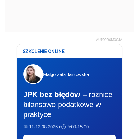
AUTOPROMOCJA
SZKOLENIE ONLINE
Małgorzata Tarkowska
JPK bez błędów
– różnice
bilansowo-podatkowe w
praktyce
📅 11-12.08.2026 r.
🕐 9:00-15:00