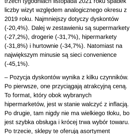
trzech tygodniach listopada 2021 roku spadek
liczby wizyt względem analogicznego okresu z
2019 roku. Najmniejszy dotyczy dyskontów
(-20,4%). Dalej w zestawieniu są supermarkety
(-27,2%), drogerie (-31,7%), hipermarkety
(-31,8%) i hurtownie (-34,7%). Natomiast na
największym minusie są sieci convenience
(-45,1%).
– Pozycja dyskontów wynika z kilku czynników.
Po pierwsze, one przyciągają atrakcyjną ceną.
To format, który obok wybranych
hipermarketów, jest w stanie walczyć z inflacją.
Po drugie, tam nigdy nie ma wielkiego tłoku, bo
jest szybka obsługa i krócej trwa wybór towaru.
Po trzecie, sklepy te oferują asortyment