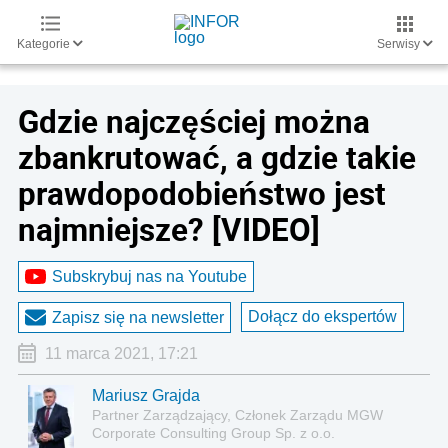
Kategorie
Serwisy
Gdzie najczęściej można
zbankrutować, a gdzie takie
prawdopodobieństwo jest
najmniejsze? [VIDEO]
Subskrybuj nas na Youtube
Dołącz do ekspertów
Zapisz się na newsletter
11 marca 2021, 17:21
Mariusz Grajda
Partner Zarządzający, Członek Zarządu MGW
Corporate Consulting Group Sp. z o.o.