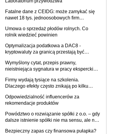
Laboratorium przywództwa
Fatalne dane z CEIDG: może zamykać się
nawet 18 tys. jednoosobowych firm
miesięcznie
Umowa o sprzedaż płodów rolnych. Co
rolnik wiedzieć powinien
Optymalizacja podatkowa a DAC8 -
kryptowaluty za granicą przestają być
niewidoczne. I co dalej?
Wymyślony cytat, przepis prawny,
nieistniejąca sygnatura w pracy eksperckiej -
sam zakup ChatGPT to nie wdrożenie AI w
Firmy wydają tysiące na szkolenia.
firmie
Dlaczego efekty często znikają po kilku
tygodniach?
Odpowiedzialność influencerów za
rekomendacje produktów
Powództwo o rozwiązanie spółki z o.o. – gdy
dalsze istnienie spółki nie ma sensu, ale nie
wszyscy wspólnicy są tego zdania
Bezpieczny zapas czy finansowa pułapka?