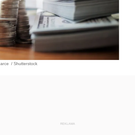
darce
/
Shutterstock