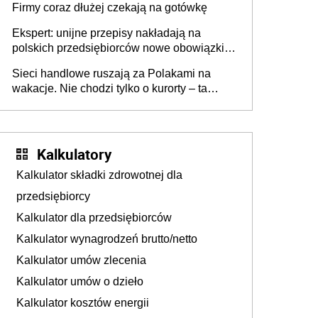
Firmy coraz dłużej czekają na gotówkę
Ekspert: unijne przepisy nakładają na
polskich przedsiębiorców nowe obowiązki w
zakresie opakowań
Sieci handlowe ruszają za Polakami na
wakacje. Nie chodzi tylko o kurorty – ta
walka o portfele klientów dzieje się także
tam, gdzie wielu spędzi urlop po cichu
Kalkulatory
Kalkulator składki zdrowotnej dla
przedsiębiorcy
Kalkulator dla przedsiębiorców
Kalkulator wynagrodzeń brutto/netto
Kalkulator umów zlecenia
Kalkulator umów o dzieło
Kalkulator kosztów energii