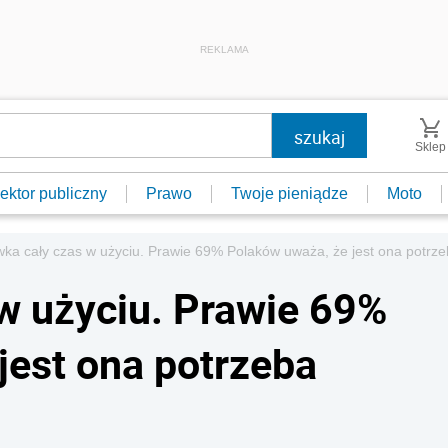
REKLAMA
Sklep
ektor publiczny
Prawo
Twoje pieniądze
Moto
ka cały czas w użyciu. Prawie 69% Polaków uważa, że jest ona potrz
w użyciu. Prawie 69%
jest ona potrzeba