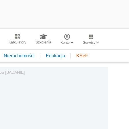
Kalkulatory
Szkolenia
Konto
Serwisy
Nieruchomości
Edukacja
KSeF
eba [BADANIE]