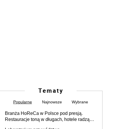
Tematy
Popularne
Najnowsze
Wybrane
Branża HoReCa w Polsce pod presją.
Restauracje toną w długach, hotele radzą
sobie lepiej [GOŚĆ INFOR.PL]