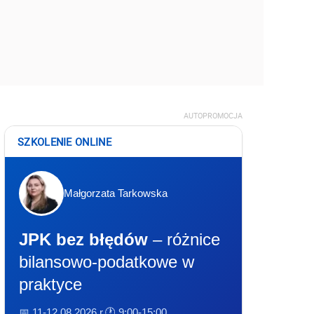
AUTOPROMOCJA
SZKOLENIE ONLINE
Małgorzata Tarkowska
JPK bez błędów
– różnice
bilansowo-podatkowe w
praktyce
📅 11-12.08.2026 r.
🕐 9:00-15:00