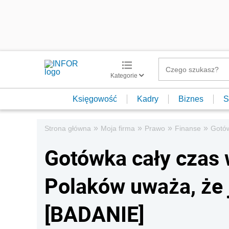
Kategorie
Księgowość
Kadry
Biznes
S
»
»
»
»
Strona główna
Moja firma
Prawo
Finanse
Gotów
Gotówka cały czas 
Polaków uważa, że 
[BADANIE]