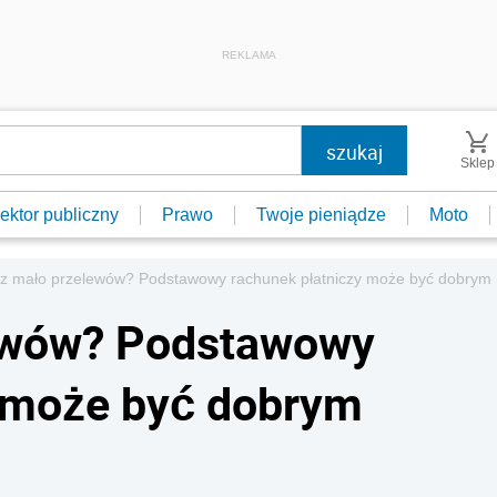
REKLAMA
Sklep
ektor publiczny
Prawo
Twoje pieniądze
Moto
z mało przelewów? Podstawowy rachunek płatniczy może być dobrym
ewów? Podstawowy
y może być dobrym