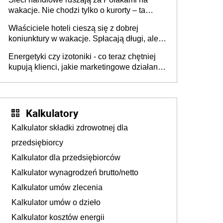
wakacje. Nie chodzi tylko o kurorty – ta
walka o portfele klientów dzieje się także
Właściciele hoteli cieszą się z dobrej
tam, gdzie wielu spędzi urlop po cichu
koniunktury w wakacje. Spłacają długi, ale
już martwią się, co będzie jesienią
Energetyki czy izotoniki - co teraz chętniej
kupują klienci, jakie marketingowe działania
podejmują sklepy
Kalkulatory
Kalkulator składki zdrowotnej dla
przedsiębiorcy
Kalkulator dla przedsiębiorców
Kalkulator wynagrodzeń brutto/netto
Kalkulator umów zlecenia
Kalkulator umów o dzieło
Kalkulator kosztów energii