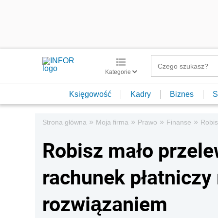
Kategorie
Księgowość
Kadry
Biznes
S
»
»
»
»
Strona główna
Moja firma
Prawo
Finanse
Robis
Robisz mało przel
rachunek płatnicz
rozwiązaniem