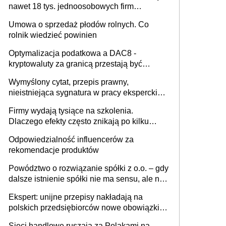
nawet 18 tys. jednoosobowych firm
miesięcznie
Umowa o sprzedaż płodów rolnych. Co
rolnik wiedzieć powinien
Optymalizacja podatkowa a DAC8 -
kryptowaluty za granicą przestają być
niewidoczne. I co dalej?
Wymyślony cytat, przepis prawny,
nieistniejąca sygnatura w pracy eksperckiej -
sam zakup ChatGPT to nie wdrożenie AI w
Firmy wydają tysiące na szkolenia.
firmie
Dlaczego efekty często znikają po kilku
tygodniach?
Odpowiedzialność influencerów za
rekomendacje produktów
Powództwo o rozwiązanie spółki z o.o. – gdy
dalsze istnienie spółki nie ma sensu, ale nie
wszyscy wspólnicy są tego zdania
Ekspert: unijne przepisy nakładają na
polskich przedsiębiorców nowe obowiązki w
zakresie opakowań
Sieci handlowe ruszają za Polakami na