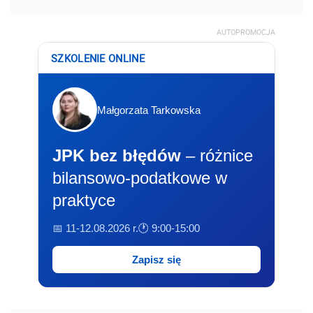
AUTOPROMOCJA
SZKOLENIE ONLINE
Małgorzata Tarkowska
JPK bez błędów
– różnice
bilansowo-podatkowe w
praktyce
📅 11-12.08.2026 r.
🕐 9:00-15:00
Zapisz się