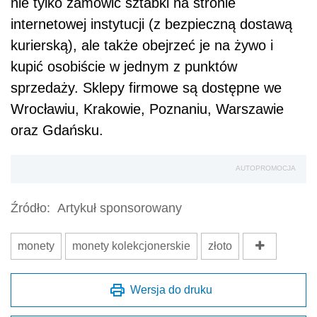
Źródło:
Artykuł sponsorowany
monety
monety kolekcjonerskie
złoto
Wersja do druku
Napisz do nas
Zapisz się na newsletter
Udostępnij
Oceń jakość naszego artykułu
Twoja opinia jest dla nas bardzo ważna