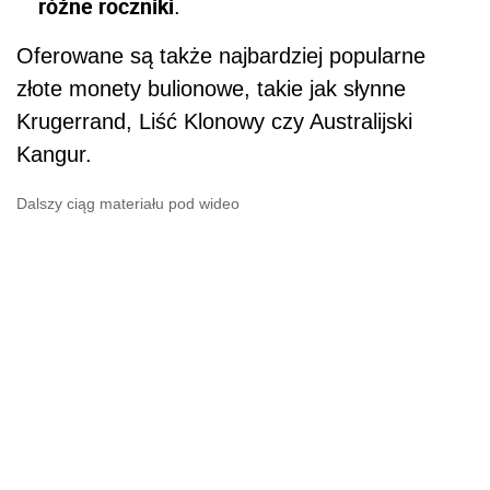
Jak kupować złoto inwestycyjne?
Ogromną zaletą wyboru złota inwestycyjnego
w Mennicy Polskiej jest oferta jego odkupu.
Oznacza to, że Mennica może być
zainteresowana wykupem sztabek bądź monet
pod warunkiem zachowania ich w odpowiednim
stanie. Daje to inwestorowi dużą szansę
sprzedaży bez konieczności długiego