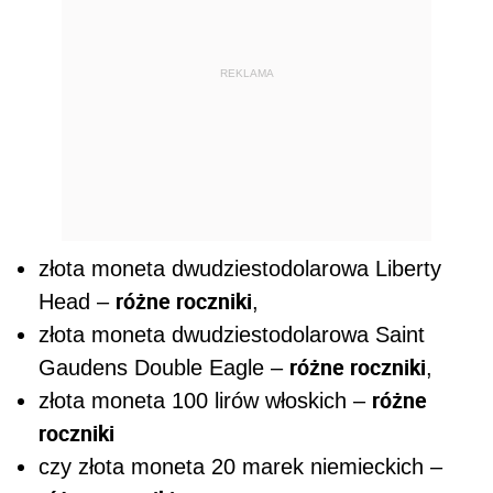
różne roczniki
Head –
,
złota moneta dwudziestodolarowa Saint
różne roczniki
Gaudens Double Eagle –
,
różne
złota moneta 100 lirów włoskich –
roczniki
czy złota moneta 20 marek niemieckich –
różne roczniki
.
Oferowane są także najbardziej popularne
złote monety bulionowe, takie jak słynne
Krugerrand, Liść Klonowy czy Australijski
Kangur.
Dalszy ciąg materiału pod wideo