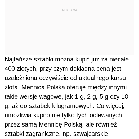
złota. Mennica Polska oferuje między innymi
takie wersje wagowe, jak 1 g, 2 g, 5 g czy 10
g, aż do sztabek kilogramowych. Co więcej,
umożliwia kupno nie tylko tych odlewanych
przez samą Mennicę Polską, ale również
sztabki zagraniczne, np. szwajcarskie
Valcambi czy niemieckie Heraeus. Wszystkie
produkty inwestycyjne znajdziesz na stronie:
https://inwestycje.mennica.com.pl/
.
Monety bulionowe Mennicy Polskiej
Mennica Polska oferuje również monety
bulionowe –produkcji własnej bądź od
największych światowych dostawców.
monety
Szczególnie godne uwagi są