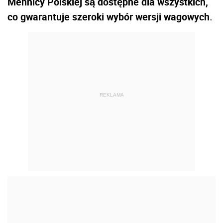
Mennicy Polskiej są dostępne dla wszystkich,
co gwarantuje szeroki wybór wersji wagowych
.
REKLAMA
Najtańsze sztabki można kupić już za niecałe
400 złotych, przy czym dokładna cena jest
uzależniona oczywiście od aktualnego kursu