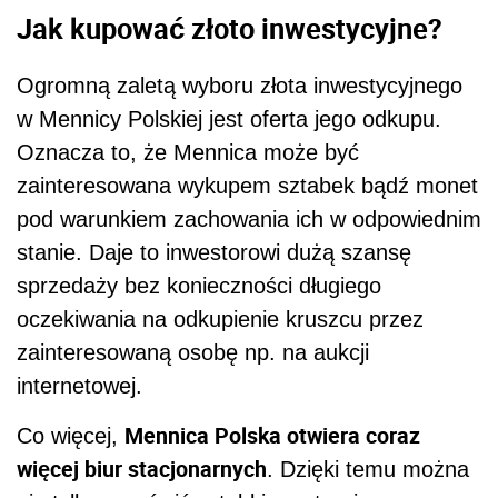
oczekiwania na odkupienie kruszcu przez
zainteresowaną osobę np. na aukcji
internetowej.
Mennica Polska otwiera coraz
Co więcej,
więcej biur stacjonarnych
. Dzięki temu można
nie tylko zamówić sztabki na stronie
internetowej instytucji (z bezpieczną dostawą
kurierską), ale także obejrzeć je na żywo i
kupić osobiście w jednym z punktów
sprzedaży. Sklepy firmowe są dostępne we
Wrocławiu, Krakowie, Poznaniu, Warszawie
oraz Gdańsku.
AUTOPROMOCJA