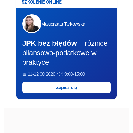
SZKOLENIE ONLINE
Małgorzata Tarkowska
JPK bez błędów
– różnice
bilansowo-podatkowe w
praktyce
📅 11-12.08.2026 r.
🕐 9:00-15:00
Zapisz się