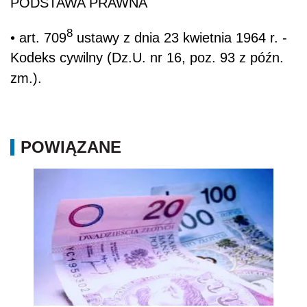
PODSTAWA PRAWNA
8
• art. 709
ustawy z dnia 23 kwietnia 1964 r. -
Kodeks cywilny (Dz.U. nr 16, poz. 93 z późn.
zm.).
POWIĄZANE