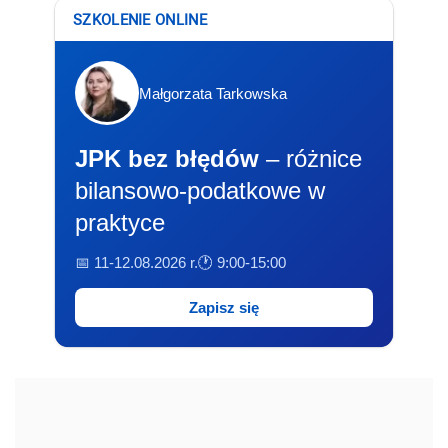
SZKOLENIE ONLINE
Małgorzata Tarkowska
JPK bez błędów
– różnice
bilansowo-podatkowe w
praktyce
📅 11-12.08.2026 r.
🕐 9:00-15:00
Zapisz się