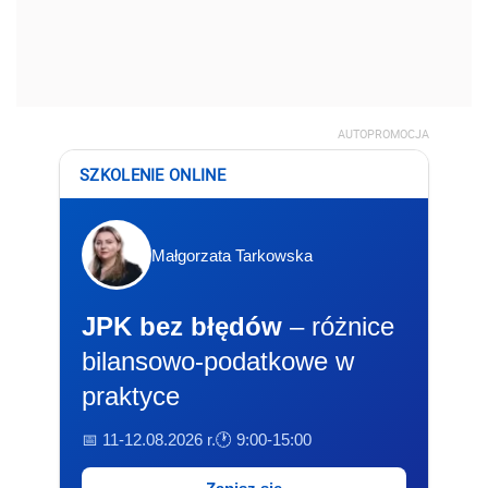
AUTOPROMOCJA
SZKOLENIE ONLINE
Małgorzata Tarkowska
JPK bez błędów
– różnice
bilansowo-podatkowe w
praktyce
📅 11-12.08.2026 r.
🕐 9:00-15:00