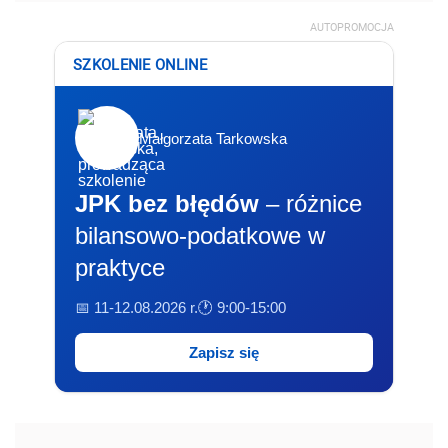
AUTOPROMOCJA
SZKOLENIE ONLINE
Małgorzata Tarkowska
JPK bez błędów
– różnice
bilansowo-podatkowe w
praktyce
📅 11-12.08.2026 r.
🕐 9:00-15:00
Zapisz się