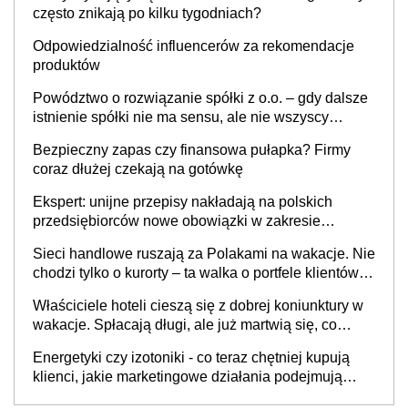
często znikają po kilku tygodniach?
Odpowiedzialność influencerów za rekomendacje
produktów
Powództwo o rozwiązanie spółki z o.o. – gdy dalsze
istnienie spółki nie ma sensu, ale nie wszyscy
wspólnicy są tego zdania
Bezpieczny zapas czy finansowa pułapka? Firmy
coraz dłużej czekają na gotówkę
Ekspert: unijne przepisy nakładają na polskich
przedsiębiorców nowe obowiązki w zakresie
opakowań
Sieci handlowe ruszają za Polakami na wakacje. Nie
chodzi tylko o kurorty – ta walka o portfele klientów
dzieje się także tam, gdzie wielu spędzi urlop po
Właściciele hoteli cieszą się z dobrej koniunktury w
cichu
wakacje. Spłacają długi, ale już martwią się, co
będzie jesienią
Energetyki czy izotoniki - co teraz chętniej kupują
klienci, jakie marketingowe działania podejmują
sklepy