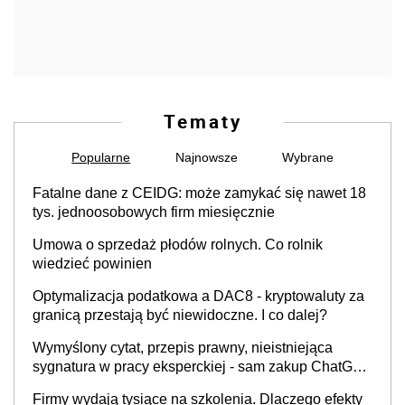
Tematy
Popularne
Najnowsze
Wybrane
Fatalne dane z CEIDG: może zamykać się nawet 18
tys. jednoosobowych firm miesięcznie
Umowa o sprzedaż płodów rolnych. Co rolnik
wiedzieć powinien
Optymalizacja podatkowa a DAC8 - kryptowaluty za
granicą przestają być niewidoczne. I co dalej?
Wymyślony cytat, przepis prawny, nieistniejąca
sygnatura w pracy eksperckiej - sam zakup ChatGPT
to nie wdrożenie AI w firmie
Firmy wydają tysiące na szkolenia. Dlaczego efekty