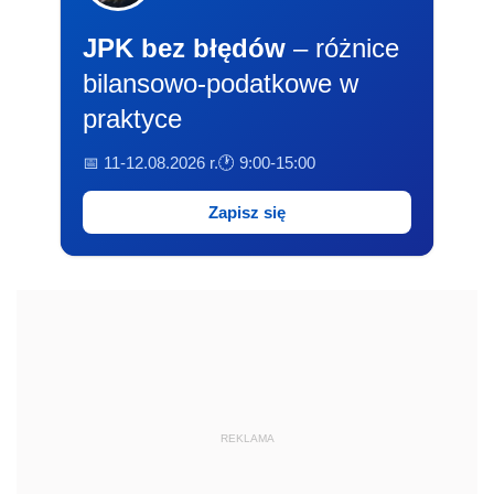
JPK bez błędów
– różnice
bilansowo-podatkowe w
praktyce
📅 11-12.08.2026 r.
🕐 9:00-15:00
Zapisz się
REKLAMA