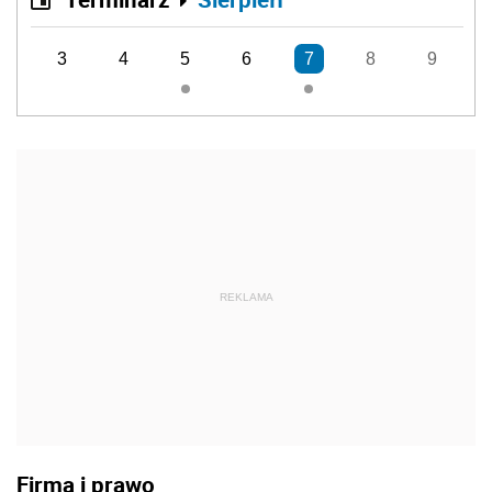
3
4
5
6
7
8
9
REKLAMA
Firma i prawo