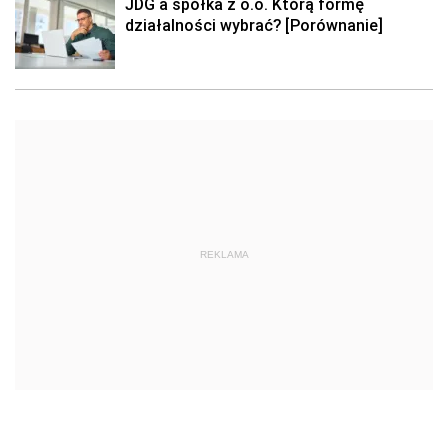
JDG a spółka z o.o. Którą formę
działalności wybrać? [Porównanie]
REKLAMA