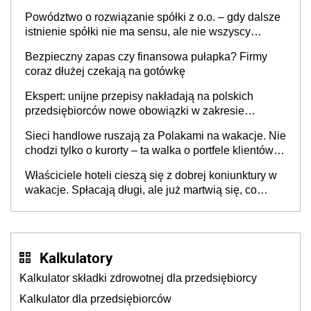
Powództwo o rozwiązanie spółki z o.o. – gdy dalsze
istnienie spółki nie ma sensu, ale nie wszyscy
wspólnicy są tego zdania
Bezpieczny zapas czy finansowa pułapka? Firmy
coraz dłużej czekają na gotówkę
Ekspert: unijne przepisy nakładają na polskich
przedsiębiorców nowe obowiązki w zakresie
opakowań
Sieci handlowe ruszają za Polakami na wakacje. Nie
chodzi tylko o kurorty – ta walka o portfele klientów
dzieje się także tam, gdzie wielu spędzi urlop po
Właściciele hoteli cieszą się z dobrej koniunktury w
cichu
wakacje. Spłacają długi, ale już martwią się, co
będzie jesienią
Kalkulatory
Kalkulator składki zdrowotnej dla przedsiębiorcy
Kalkulator dla przedsiębiorców