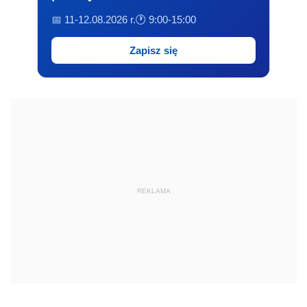
📅 11-12.08.2026 r.
🕐 9:00-15:00
Zapisz się
REKLAMA