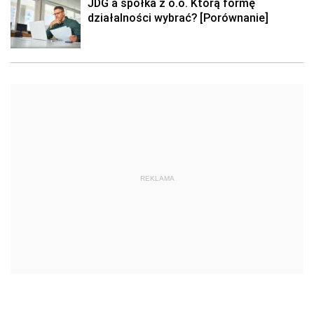
JDG a spółka z o.o. Którą formę
działalności wybrać? [Porównanie]
REKLAMA