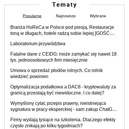
Tematy
Popularne
Najnowsze
Wybrane
Branża HoReCa w Polsce pod presją. Restauracje
toną w długach, hotele radzą sobie lepiej [GOŚĆ
INFOR.PL]
Laboratorium przywództwa
Fatalne dane z CEIDG: może zamykać się nawet 18
tys. jednoosobowych firm miesięcznie
Umowa o sprzedaż płodów rolnych. Co rolnik
wiedzieć powinien
Optymalizacja podatkowa a DAC8 - kryptowaluty za
granicą przestają być niewidoczne. I co dalej?
Wymyślony cytat, przepis prawny, nieistniejąca
sygnatura w pracy eksperckiej - sam zakup ChatGPT
to nie wdrożenie AI w firmie
Firmy wydają tysiące na szkolenia. Dlaczego efekty
często znikają po kilku tygodniach?