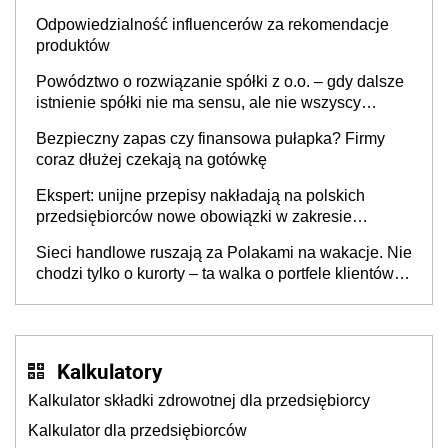
Odpowiedzialność influencerów za rekomendacje
produktów
Powództwo o rozwiązanie spółki z o.o. – gdy dalsze
istnienie spółki nie ma sensu, ale nie wszyscy
wspólnicy są tego zdania
Bezpieczny zapas czy finansowa pułapka? Firmy
coraz dłużej czekają na gotówkę
Ekspert: unijne przepisy nakładają na polskich
przedsiębiorców nowe obowiązki w zakresie
opakowań
Sieci handlowe ruszają za Polakami na wakacje. Nie
chodzi tylko o kurorty – ta walka o portfele klientów
dzieje się także tam, gdzie wielu spędzi urlop po
cichu
Kalkulatory
Kalkulator składki zdrowotnej dla przedsiębiorcy
Kalkulator dla przedsiębiorców