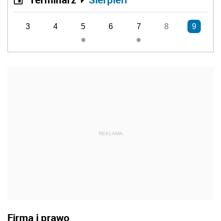
3
4
5
6
7
8
9
REKLAMA
Firma i prawo